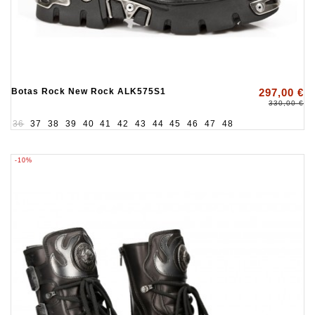
Botas Rock New Rock ALK575S1
297,00 €
330,00 €
36
37
38
39
40
41
42
43
44
45
46
47
48
-10%