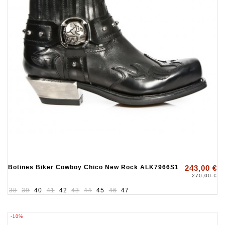
Botines Biker Cowboy Chico New Rock ALK7966S1
243,00 €
270,00 €
38
39
40
41
42
43
44
45
46
47
-10%