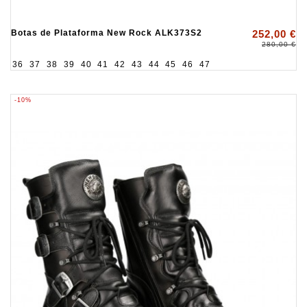
Botas de Plataforma New Rock ALK373S2
252,00 €
280,00 €
36
37
38
39
40
41
42
43
44
45
46
47
-10%