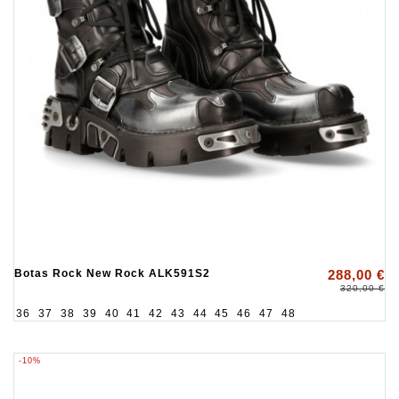
Botas Rock New Rock ALK591S2
288,00 €
320,00 €
36
37
38
39
40
41
42
43
44
45
46
47
48
-10%