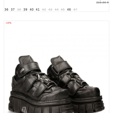
210,00 €
36
37
38
39
40
41
42
43
44
45
46
47
-10%