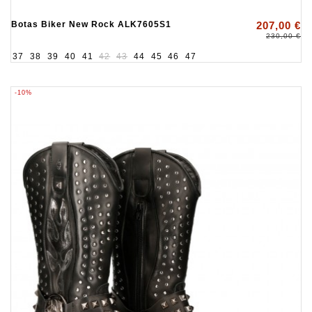
Botas Biker New Rock ALK7605S1
207,00 €
230,00 €
37
38
39
40
41
42
43
44
45
46
47
-10%