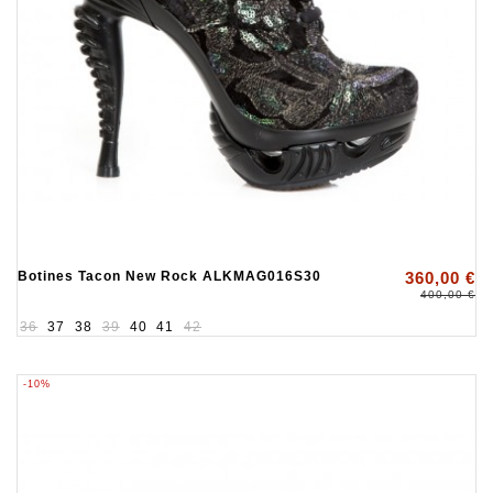
Botines Tacon New Rock ALKMAG016S30
360,00 €
400,00 €
36
37
38
39
40
41
42
-10%