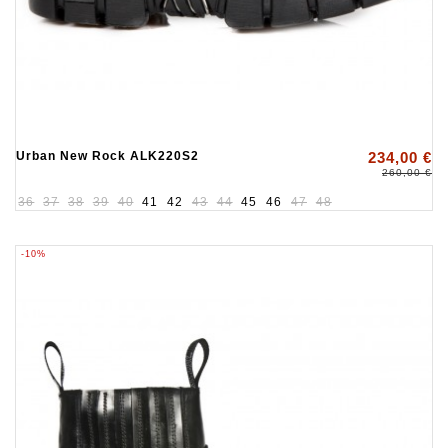
Urban New Rock ALK220S2
234,00 €
260,00 €
36
37
38
39
40
41
42
43
44
45
46
47
48
-10%