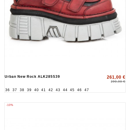
Urban New Rock ALK285S39
261,00 €
290,00 €
36
37
38
39
40
41
42
43
44
45
46
47
-10%