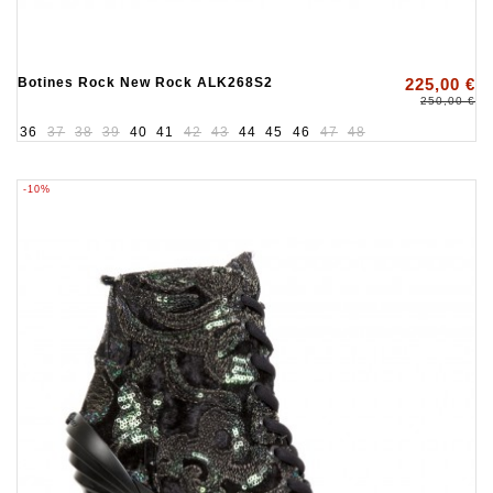
Botines Rock New Rock ALK268S2
225,00 €
250,00 €
36
37
38
39
40
41
42
43
44
45
46
47
48
-10%