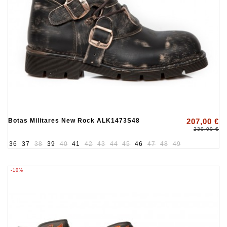
Botas Militares New Rock ALK1473S48
207,00 €
230,00 €
36
37
38
39
40
41
42
43
44
45
46
47
48
49
-10%