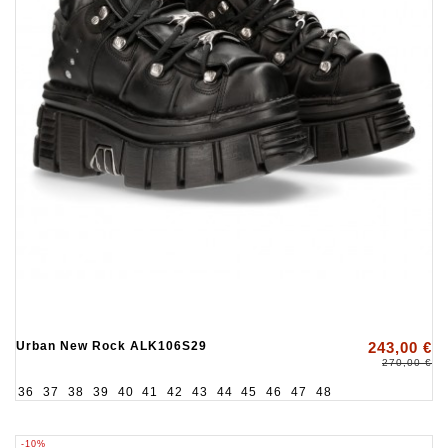
Urban New Rock ALK106S29
243,00 €
270,00 €
36
37
38
39
40
41
42
43
44
45
46
47
48
-10%