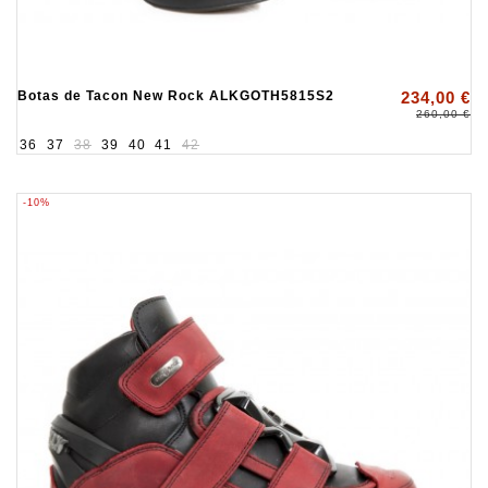
Botas de Tacon New Rock ALKGOTH5815S2
234,00 €
260,00 €
36
37
38
39
40
41
42
-10%