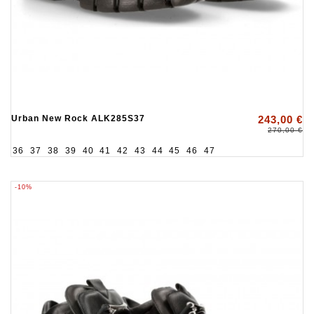
Urban New Rock ALK285S37
243,00 €
270,00 €
36
37
38
39
40
41
42
43
44
45
46
47
-10%