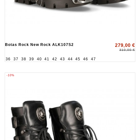
Botas Rock New Rock ALK107S2
279,00 €
310,00 €
36
37
38
39
40
41
42
43
44
45
46
47
-10%