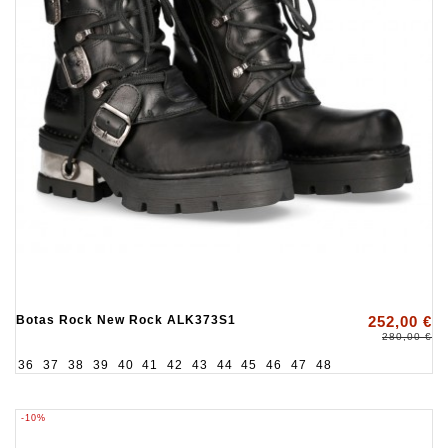
Botas Rock New Rock ALK373S1
252,00 €
280,00 €
36
37
38
39
40
41
42
43
44
45
46
47
48
-10%