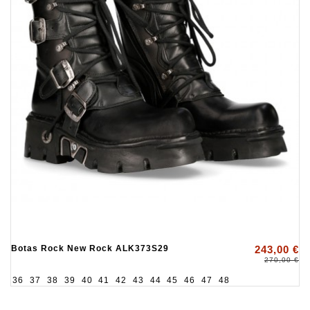
Botas Rock New Rock ALK373S29
243,00 €
270,00 €
36
37
38
39
40
41
42
43
44
45
46
47
48