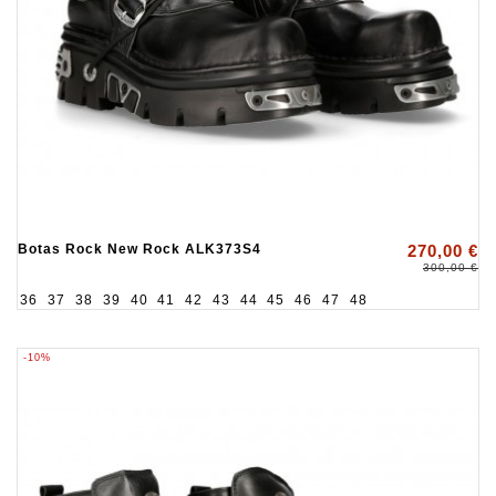
Botas Rock New Rock ALK373S4
270,00 €
300,00 €
36
37
38
39
40
41
42
43
44
45
46
47
48
-10%