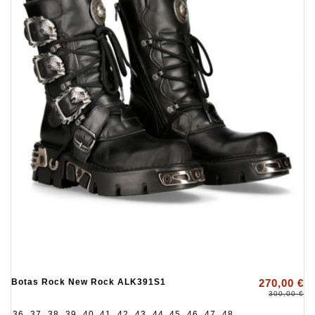
Botas Rock New Rock ALK391S1
270,00 €
300,00 €
36
37
38
39
40
41
42
43
44
45
46
47
48