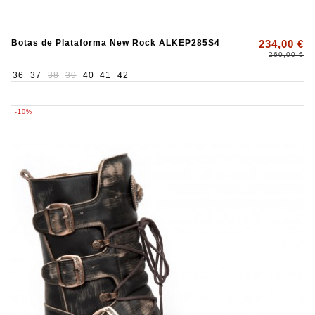
Botas de Plataforma New Rock ALKEP285S4
234,00 €
260,00 €
36
37
38
39
40
41
42
-10%