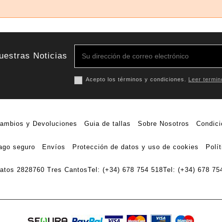
uestras Noticias
Acepto los términos y condiciones.
Leer termin
ambios y Devoluciones
Guia de tallas
Sobre Nosotros
Condici
ago seguro
Envíos
Protección de datos y uso de cookies
Polí
ratos 28
28760 Tres Cantos
Tel: (+34) 678 754 518
Tel: (+34) 678 75