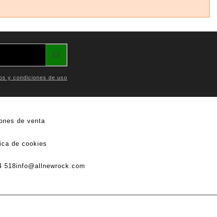
os y condiciones de uso
ones de venta
tica de cookies
4 518
info@allnewrock.com