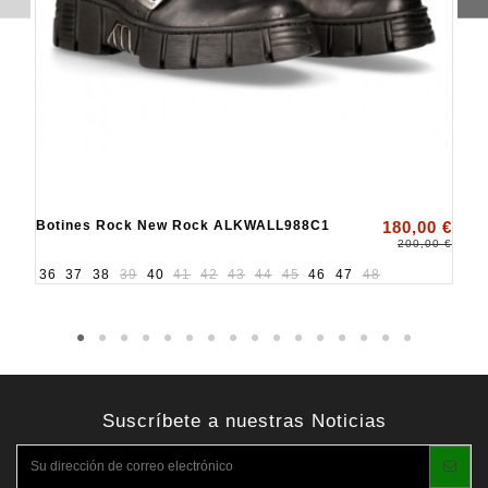
Botines Rock New Rock ALKWALL988C1
180,00 €
200,00 €
36
37
38
39
40
41
42
43
44
45
46
47
48
Suscríbete a nuestras Noticias