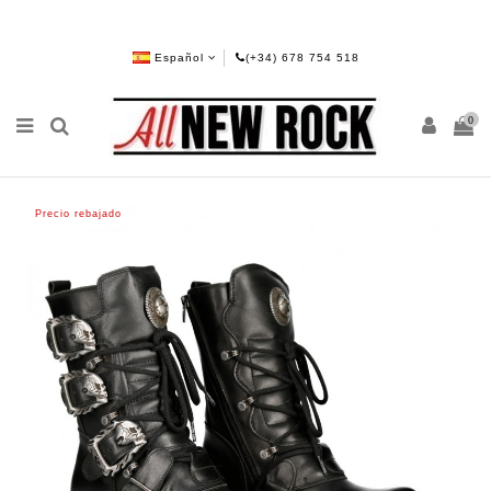
Español
(+34) 678 754 518
0
Precio rebajado