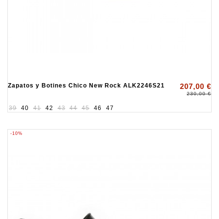
Zapatos y Botines Chico New Rock ALK2246S21
207,00 €
230,00 €
39
40
41
42
43
44
45
46
47
-10%