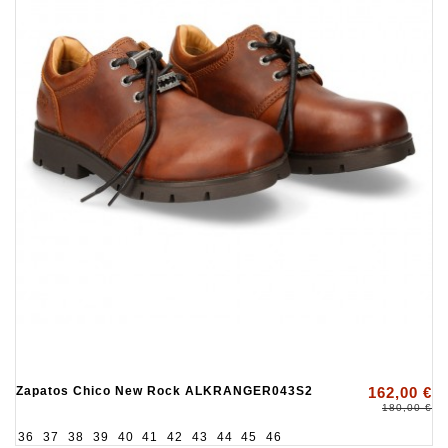
Zapatos Chico New Rock ALKRANGER043S2
162,00 €
180,00 €
36
37
38
39
40
41
42
43
44
45
46