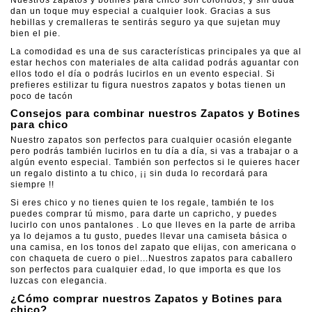
Nuestros zapatos y botines para chico son coloridos, y sin duda
dan un toque muy especial a cualquier look. Gracias a sus
hebillas y cremalleras te sentirás seguro ya que sujetan muy
bien el pie.
La comodidad es una de sus características principales ya que al
estar hechos con materiales de alta calidad podrás aguantar con
ellos todo el día o podrás lucirlos en un evento especial. Si
prefieres estilizar tu figura nuestros zapatos y botas tienen un
poco de tacón
Consejos para combinar nuestros Zapatos y Botines
para chico
Nuestro zapatos son perfectos para cualquier ocasión elegante
pero podrás también lucirlos en tu día a día, si vas a trabajar o a
algún evento especial. También son perfectos si le quieres hacer
un regalo distinto a tu chico, ¡¡ sin duda lo recordará para
siempre !!
Si eres chico y no tienes quien te los regale, también te los
puedes comprar tú mismo, para darte un capricho, y puedes
lucirlo con unos pantalones . Lo que lleves en la parte de arriba
ya lo dejamos a tu gusto, puedes llevar una camiseta básica o
una camisa, en los tonos del zapato que elijas, con americana o
con chaqueta de cuero o piel...Nuestros zapatos para caballero
son perfectos para cualquier edad, lo que importa es que los
luzcas con elegancia.
¿Cómo comprar nuestros Zapatos y Botines para
chico?