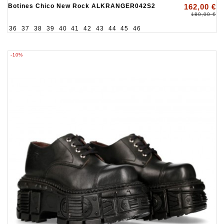
Botines Chico New Rock ALKRANGER042S2
162,00 €
180,00 €
36
37
38
39
40
41
42
43
44
45
46
-10%