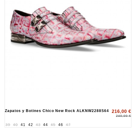
Zapatos y Botines Chico New Rock ALKNW2288S64
216,00 €
240,00 €
39
40
41
42
43
44
45
46
47