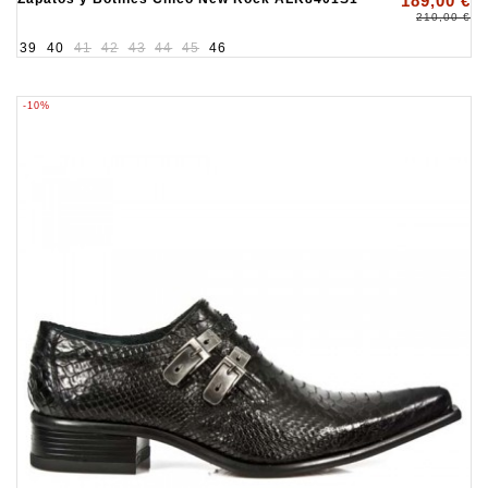
189,00 €
210,00 €
39
40
41
42
43
44
45
46
-10%