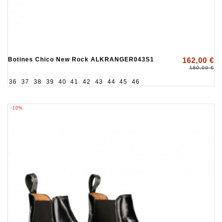
Botines Chico New Rock ALKRANGER043S1
162,00 €
180,00 €
36
37
38
39
40
41
42
43
44
45
46
-10%