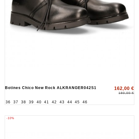
Botines Chico New Rock ALKRANGER042S1
162,00 €
180,00 €
36
37
38
39
40
41
42
43
44
45
46
-10%