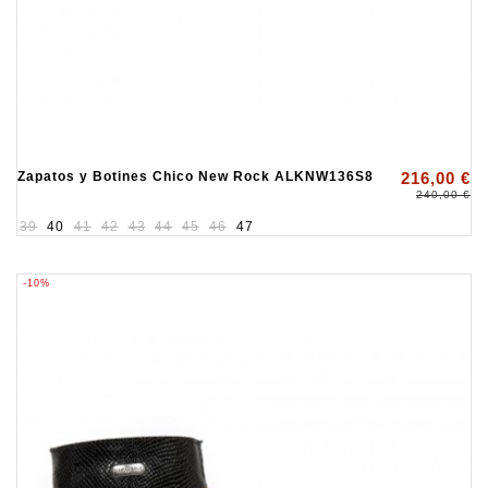
Zapatos y Botines Chico New Rock ALKNW136S8
216,00 €
240,00 €
39
40
41
42
43
44
45
46
47
-10%