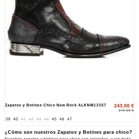
Zapatos y Botines Chico New Rock ALKNW133S7
243,00 €
270,00 €
39
40
41
42
43
44
45
46
47
¿Cómo son nuestros Zapatos y Botines para chico?