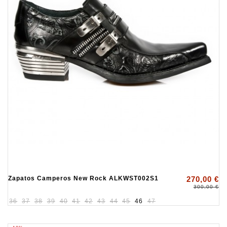
Zapatos Camperos New Rock ALKWST002S1
270,00 €
300,00 €
36
37
38
39
40
41
42
43
44
45
46
47