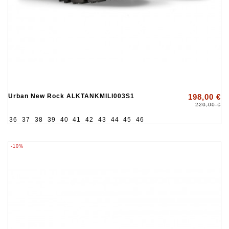
Urban New Rock ALKTANKMILI003S1
198,00 €
220,00 €
36
37
38
39
40
41
42
43
44
45
46
-10%