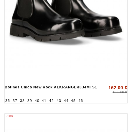
Botines Chico New Rock ALKRANGER034MTS1
162,00 €
180,00 €
36
37
38
39
40
41
42
43
44
45
46
-10%