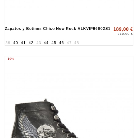
Zapatos y Botines Chico New Rock ALKVIP96002S1
189,00 €
210,00 €
39
40
41
42
43
44
45
46
47
48
-10%