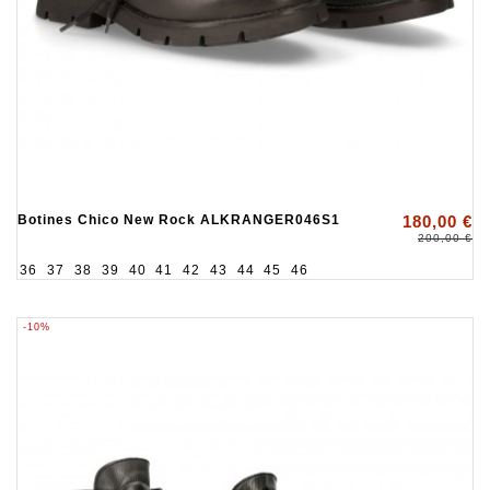
Botines Chico New Rock ALKRANGER046S1
180,00 €
200,00 €
36
37
38
39
40
41
42
43
44
45
46
-10%