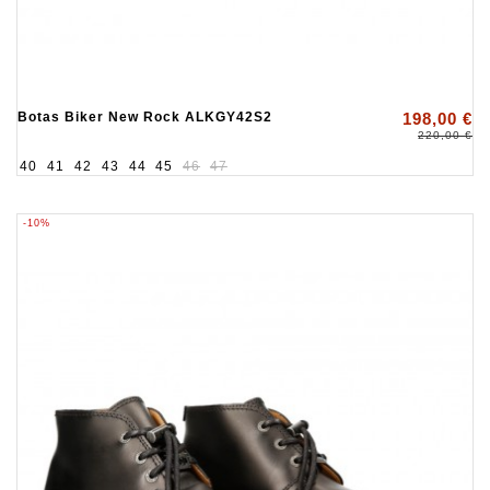
Botas Biker New Rock ALKGY42S2
198,00 €
220,00 €
40
41
42
43
44
45
46
47
-10%