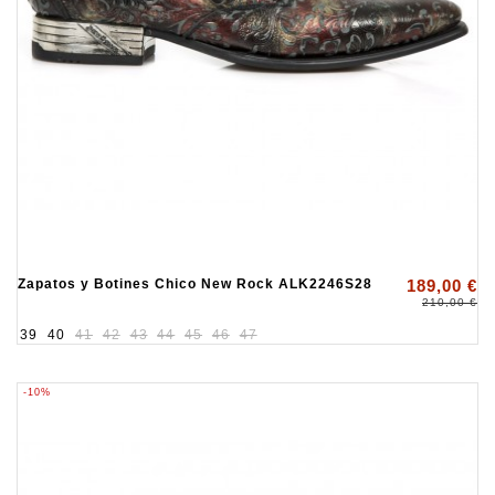
Zapatos y Botines Chico New Rock ALK2246S28
189,00 €
210,00 €
39
40
41
42
43
44
45
46
47
-10%