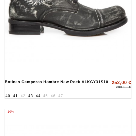
Botines Camperos Hombre New Rock ALKGY31S10
252,00 €
280,00 €
40
41
42
43
44
45
46
47
-10%