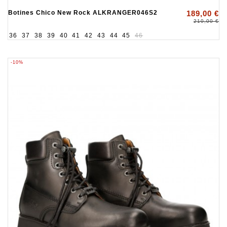
Botines Chico New Rock ALKRANGER046S2
189,00 €
210,00 €
36
37
38
39
40
41
42
43
44
45
46
-10%