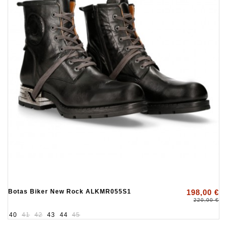
Botas Biker New Rock ALKMR055S1
198,00 €
220,00 €
40
41
42
43
44
45