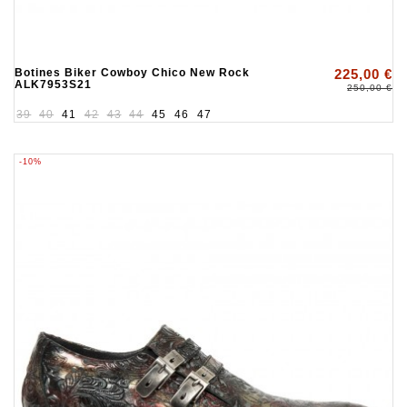
Botines Biker Cowboy Chico New Rock
225,00 €
ALK7953S21
250,00 €
39
40
41
42
43
44
45
46
47
-10%