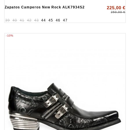
Zapatos Camperos New Rock ALK7934S2
225,00 €
250,00 €
39
40
41
42
43
44
45
46
47
-10%