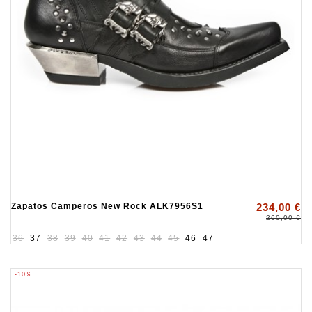
Zapatos Camperos New Rock ALK7956S1
234,00 €
260,00 €
36
37
38
39
40
41
42
43
44
45
46
47
-10%