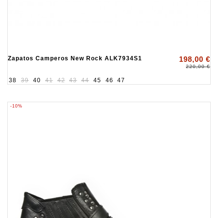
Zapatos Camperos New Rock ALK7934S1
198,00 €
220,00 €
38
39
40
41
42
43
44
45
46
47
-10%