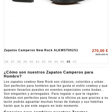
Zapatos Camperos New Rock ALKWST002S1
270,00 €
300,00 €
36
37
38
39
40
41
42
43
44
45
46
47
¿Cómo son nuestros Zapatos Camperos para
Hombre?
Los zapatos cowboy New Rock son clásicos, coloridos y urban .
Son perfectos para hombres que les gusta el estilo cowboy y que
quieren llevarlos puestos en eventos especiales como bodas...
Son elegantes y arriesgados. Para regalar o que te regalen.
Además son perfectos para llevar a la oficina ya que gracias a su
tacón podrás aguantar muchas horas de trabajo y sus hebillas
harán que tu pie este seguro en todo momento.