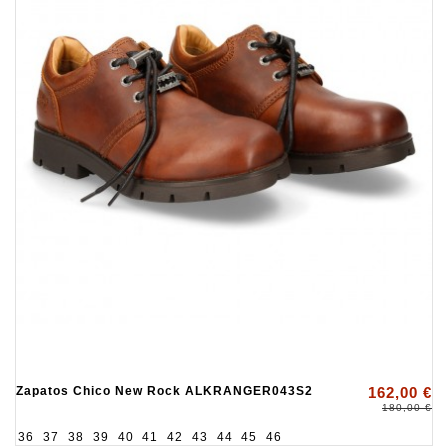
Zapatos Chico New Rock ALKRANGER043S2
162,00 €
180,00 €
36
37
38
39
40
41
42
43
44
45
46