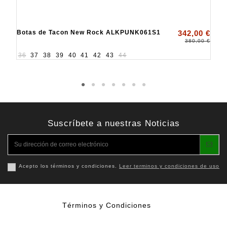
Botas de Tacon New Rock ALKPUNK061S1
342,00 €
380,00 €
36
37
38
39
40
41
42
43
44
Suscríbete a nuestras Noticias
Acepto los términos y condiciones.
Leer terminos y condiciones de uso
Términos y Condiciones