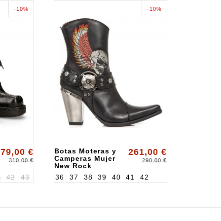
-10%
-10%
79,00 €
Botas Moteras y
261,00 €
Camperas Mujer
310,00 €
290,00 €
New Rock
ALKBULL006S1
1
42
43
36
37
38
39
40
41
42