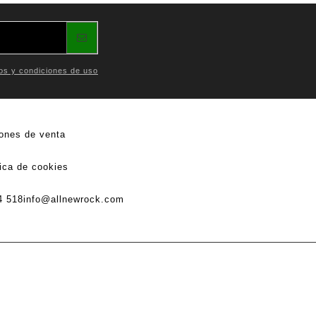
os y condiciones de uso
ones de venta
tica de cookies
4 518
info@allnewrock.com