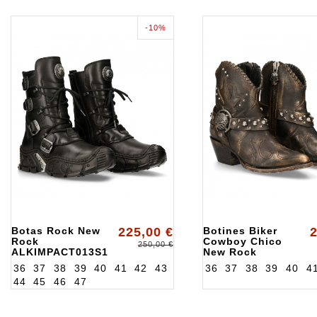
-10%
Botas Rock New
225,00 €
Botines Biker
2
Rock
Cowboy Chico
250,00 €
ALKIMPACT013S1
New Rock
ALKWSTM004S1
36
37
38
39
40
41
42
43
36
37
38
39
40
4
44
45
46
47