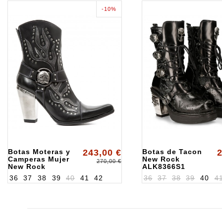
-10%
Botas Moteras y
243,00 €
Botas de Tacon
2
Camperas Mujer
New Rock
270,00 €
New Rock
ALK8366S1
ALK7919S1
36
37
38
39
40
41
42
36
37
38
39
40
4