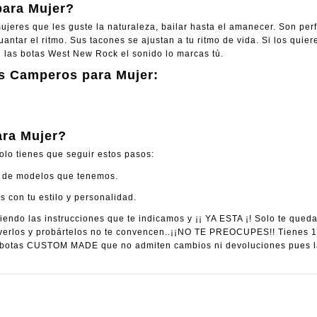
ara Mujer?
eres que les guste la naturaleza, bailar hasta el amanecer. Son perfec
ntar el ritmo. Sus tacones se ajustan a tu ritmo de vida. Si los quiere
n las botas West New Rock el sonido lo marcas tú.
s Camperos para Mujer:
ra Mujer?
olo tienes que seguir estos pasos:
ad de modelos que tenemos.
con tu estilo y personalidad.
endo las instrucciones que te indicamos y ¡¡ YA ESTA ¡! Solo te qued
rlos y probártelos no te convencen..¡¡NO TE PREOCUPES!! Tienes 14 
otas CUSTOM MADE que no admiten cambios ni devoluciones pues las