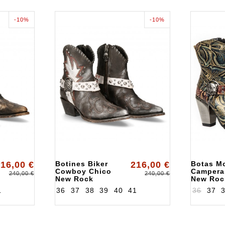
-10%
-10%
16,00 €
Botines Biker
216,00 €
Botas Mo
Cowboy Chico
Campera
240,00 €
240,00 €
New Rock
New Roc
ALKWSTM004S2
ALKBUL
1
36
37
38
39
40
41
36
37