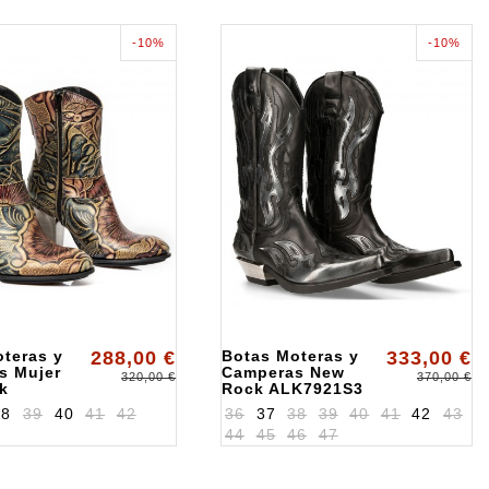
-10%
-10%
teras y
288,00 €
Botas Moteras y
333,00 €
s Mujer
Camperas New
320,00 €
370,00 €
k
Rock ALK7921S3
L014S1
38
39
40
41
42
36
37
38
39
40
41
42
43
44
45
46
47