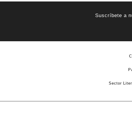
Suscríbete a n
C
P
Sector Lite