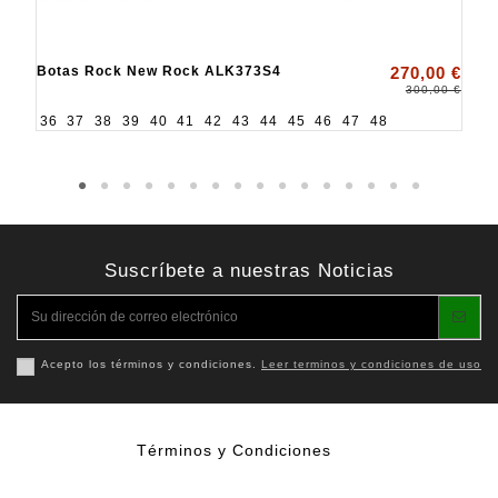
Botas Rock New Rock ALK373S4
270,00 €
300,00 €
36
37
38
39
40
41
42
43
44
45
46
47
48
Suscríbete a nuestras Noticias
Acepto los términos y condiciones.
Leer terminos y condiciones de uso
Términos y Condiciones