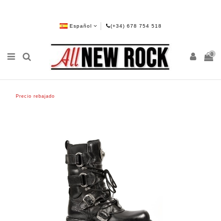
Español
(+34) 678 754 518
0
Precio rebajado