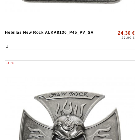
Hebillas New Rock ALKA8130_P45_PV_SA
24,30 €
27,00 €
U
-10%