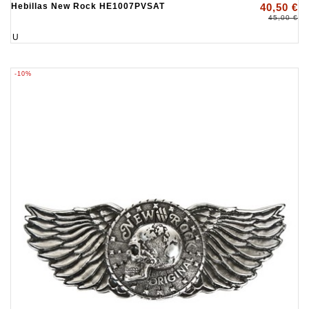
Hebillas New Rock HE1007PVSAT
40,50 €
45,00 €
U
-10%