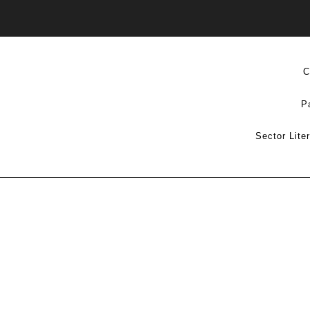
C
P
Sector Lite