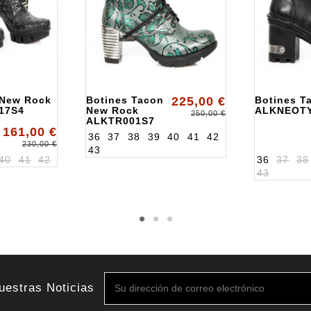
 New Rock
Botines Tacon
225,00 €
Botines T
17S4
New Rock
ALKNEOT
250,00 €
ALKTR001S7
161,00 €
36
37
38
39
40
41
42
230,00 €
43
40
41
42
36
37
38
43
uestras Noticias