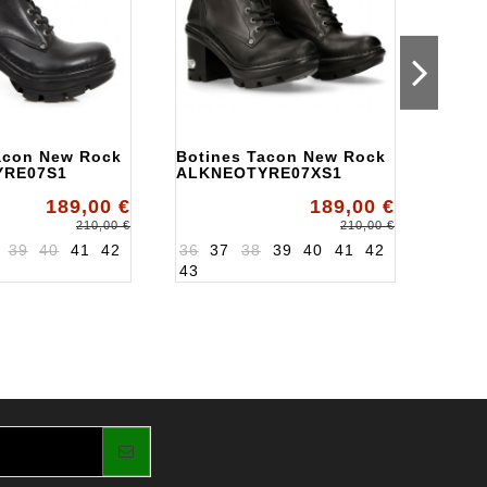
acon New Rock
Botines Tacon New Rock
Boti
YRE07S1
ALKNEOTYRE07XS1
ALKT
189,00 €
189,00 €
210,00 €
210,00 €
39
40
41
42
36
37
38
39
40
41
42
36
3
43