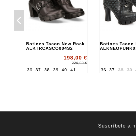
Botines Tacon New Rock
Botines Tacon
ALKTRCASCO004S2
ALKNEOPUNK0
198,00 €
220,00 €
36
37
38
39
40
41
36
37
38
39
Suscríbete a n