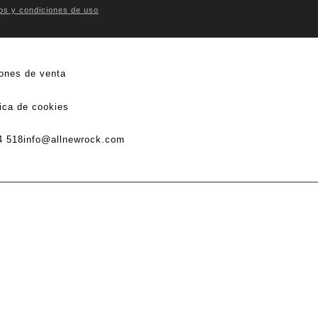
os y condiciones de uso
ones de venta
tica de cookies
4 518
info@allnewrock.com