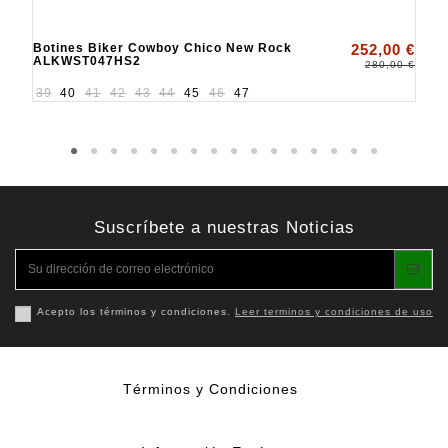
Botines Biker Cowboy Chico New Rock
252,00 €
ALKWST047HS2
280,00 €
39
40
41
42
43
44
45
46
47
Suscríbete a nuestras Noticias
Acepto los términos y condiciones.
Leer terminos y condiciones de uso
Términos y Condiciones