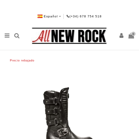
Español
(+34) 678 754 518
0
Precio rebajado