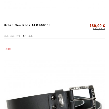
Urban New Rock ALK106C68
189,00 €
270,00 €
37
38
39
40
41
-30%