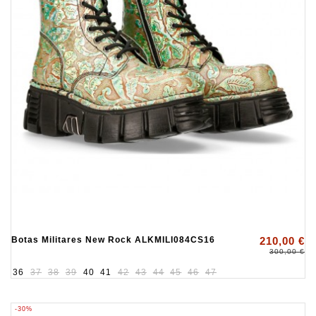
Botas Militares New Rock ALKMILI084CS16
210,00 €
300,00 €
36
37
38
39
40
41
42
43
44
45
46
47
-30%