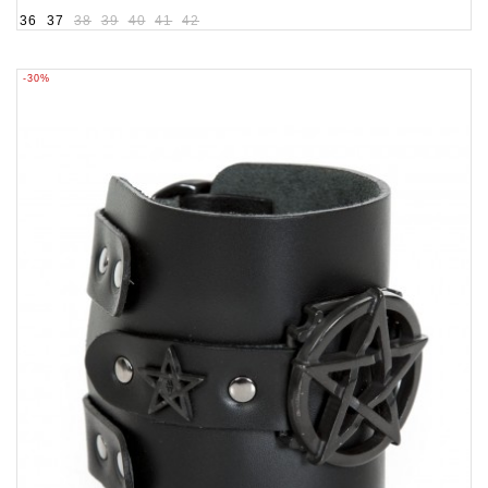
36
37
38
39
40
41
42
-30%