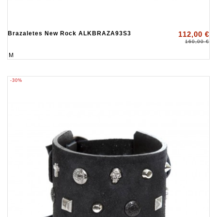
Brazaletes New Rock ALKBRAZA93S3
112,00 €
160,00 €
M
-30%