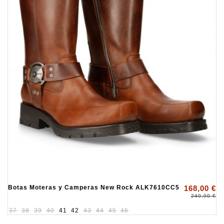
Botas Moteras y Camperas New Rock ALK7610CC5
168,00 €
240,00 €
37
38
39
40
41
42
43
44
45
46