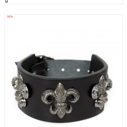
M
-30%