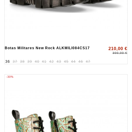
Botas Militares New Rock ALKMILI084CS17
210,00 €
300,00 €
36
37
38
39
40
41
42
43
45
44
46
47
-30%