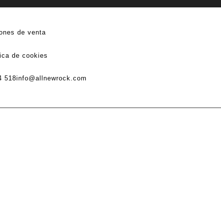
ones de venta
tica de cookies
4 518
info@allnewrock.com