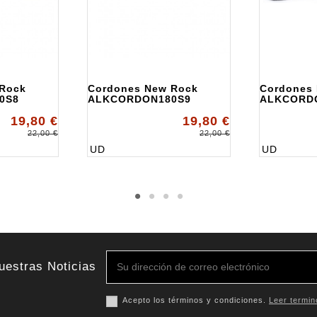
 Rock
Cordones New Rock
Cordones
0S8
ALKCORDON180S9
ALKCORD
19,80 €
19,80 €
22,00 €
22,00 €
UD
UD
uestras Noticias
Acepto los términos y condiciones.
Leer termin