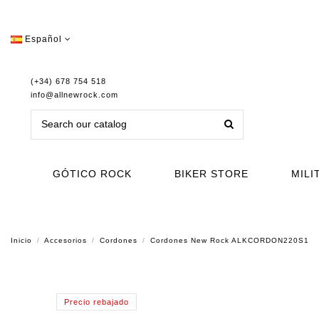
Español
(+34) 678 754 518
info@allnewrock.com
GÓTICO ROCK
BIKER STORE
MILI
Inicio
Accesorios
Cordones
Cordones New Rock ALKCORDON220S1
Precio rebajado