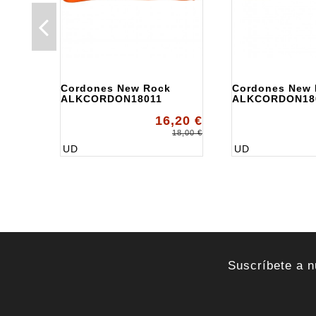
Cordones New Rock
Cordones New
ALKCORDON18011
ALKCORDON18
16,20 €
18,00 €
UD
UD
Suscríbete a n