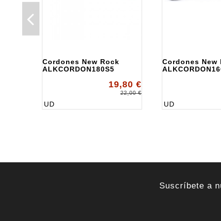
Cordones New Rock
Cordones New
ALKCORDON180S5
ALKCORDON16
19,80 €
22,00 €
UD
UD
Suscríbete a n