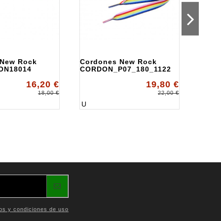
 New Rock
Cordones New Rock
Cord
ON18014
CORDON_P07_180_1122
ALKC
16,20 €
19,80 €
18,00 €
22,00 €
U
UD
os y condiciones de uso