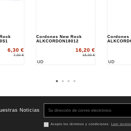
 Rock
Cordones New Rock
Cordones
0S1
ALKCORDON18012
ALKCORD
6,30 €
16,20 €
7,00 €
18,00 €
UD
UD
uestras Noticias
Acepto los términos y condiciones.
Leer termin