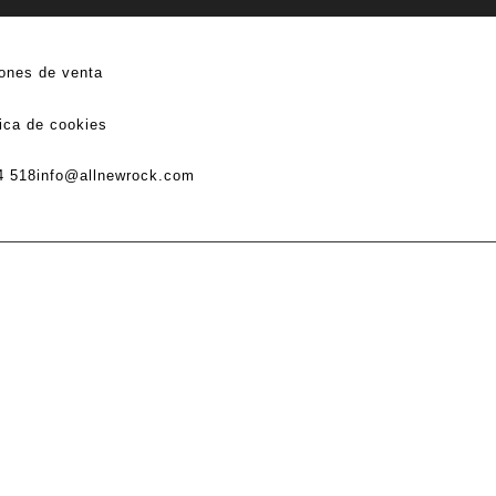
ones de venta
tica de cookies
4 518
info@allnewrock.com