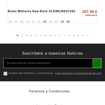
Botas Militares New Rock ALKMILI083CS62
207,00 €
230,00 €
36
37
38
39
40
41
42
43
44
45
46
Suscríbete a nuestras Noticias
Acepto los términos y condiciones.
Leer terminos y condiciones de uso
Términos y Condiciones