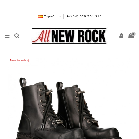
Español
(+34) 678 754 518
0
Precio rebajado