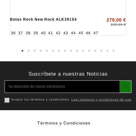
Botas Rock New Rock ALK391S4
279,00 €
310,00 €
36
37
38
39
40
41
42
43
44
45
46
47
Suscríbete a nuestras Noticias
Acepto los términos y condiciones.
Leer terminos y condiciones de uso
Términos y Condiciones