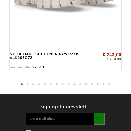
STEDELIJKE SCHOENEN New Rock
€ 243,00
ALK106C72
€ 270,00
36
37
38
39
40
Sign up to newsletter