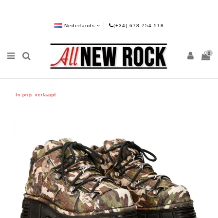
Nederlands
(+34) 678 754 518
0
In prijs verlaagd