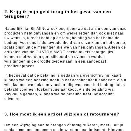
2. Krijg ik mijn geld terug in het geval van een
terugkeer?
Natuurlijk, ja.
Bij AllNewrock begrijpen we dat als u een van onze
producten hebt ontvangen en om welke reden dan ook niet naar
uw wens is, u recht hebt op de terugbetaling van het betaalde
bedrag.
Voor ons is de tevredenheid van onze klanten het eerste,
zoals blijkt uit de meningen die we van hen ontvangen.
Alleen de
artikelen van de CUSTOM MADE-sectie of iets soortgelijks
kunnen niet worden gerestitueerd en evenmin worden
wijzigingen in de grootte toegestaan ​​in een aangepast
productieproces
In het geval dat de betaling is gedaan via overschrijving, kaart
kunnen we een boeking doen in het account dat u aangeeft.
Als u
wilt, kunnen we ook een voucher uitgeven voor het bedrag dat is
betaald voor een toekomstige aankoop.
Als de betaling via
PayPal is gedaan, kunnen we de betaling naar uw account
uitvoeren.
3. Hoe moet ik een artikel wijzigen of retourneren?
Om een ​​wijziging aan te brengen of terug te keren, moet u altijd
contact met ons opnemen om te worden geautoriseerd.
Hiervoor