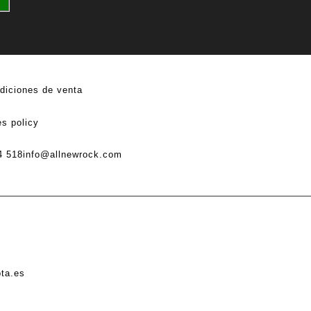
diciones de venta
s policy
4 518
info@allnewrock.com
ota.es