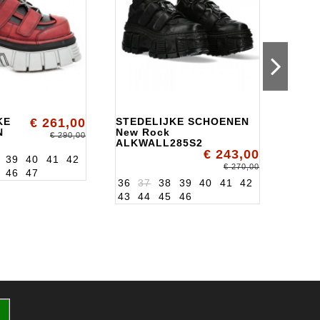
KE
€ 261,00
STEDELIJKE SCHOENEN
STED
N
New Rock
SCHO
€ 290,00
ALKWALL285S2
New 
€ 243,00
9
ALK1
39
40
41
42
36
3
€ 270,00
46
47
43
4
36
37
38
39
40
41
42
43
44
45
46