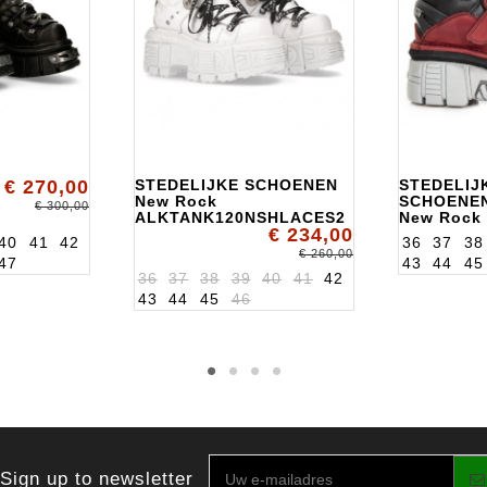
€ 270,00
STEDELIJKE SCHOENEN
STEDELIJ
New Rock
SCHOENE
€ 300,00
ALKTANK120NSHLACES2
New Rock
€ 234,00
ALK285S3
40
41
42
36
37
38
€ 260,00
47
43
44
45
36
37
38
39
40
41
42
43
44
45
46
Sign up to newsletter