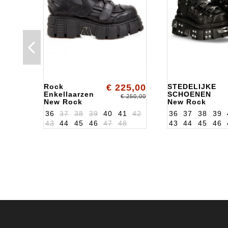
Rock
€ 225,00
STEDELIJKE
Enkellaarzen
SCHOENEN
€ 250,00
New Rock
New Rock
ALK268S2
ALK106S70
36
37
38
39
40
41
42
36
37
38
39
43
44
45
46
47
48
43
44
45
46