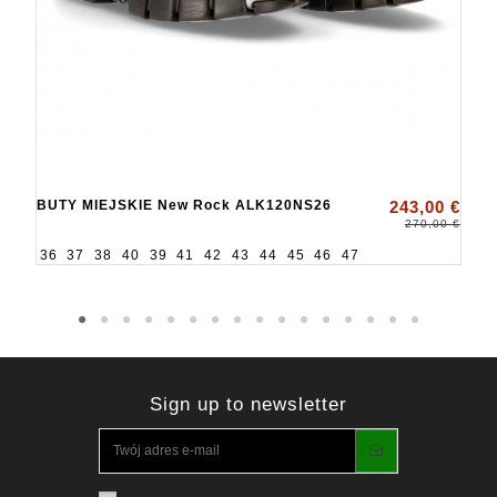
BUTY MIEJSKIE New Rock ALK120NS26
243,00 €
270,00 €
36
37
38
40
39
41
42
43
44
45
46
47
Sign up to newsletter