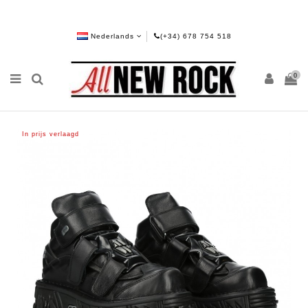
Nederlands
(+34) 678 754 518
0
In prijs verlaagd