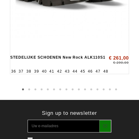
STEDELIJKE SCHOENEN New Rock ALK110S1
€ 261,00
€ 290,00
36
37
38
39
40
41
42
43
44
45
46
47
48
Sign up to newsletter