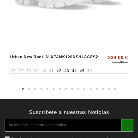
Urban New Rock ALKTANK120NSHLACES2
234,00 €
260,00 €
36
37
38
39
40
41
42
43
44
45
46
Suscríbete a nuestras Noticias