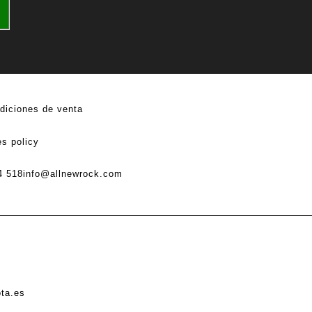
diciones de venta
s policy
4 518
info@allnewrock.com
ota.es