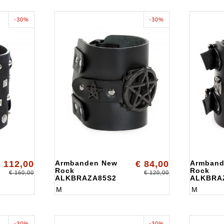
-30%
-30%
 112,00
Armbanden New
€ 84,00
Armband
Rock
Rock
€ 160,00
€ 120,00
ALKBRAZA85S2
ALKBRA
M
M
-30%
-30%