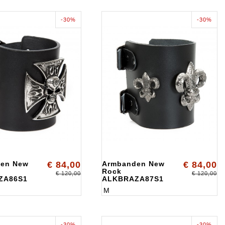
-30%
-30%
en New
€ 84,00
Armbanden New
€ 84,00
Rock
€ 120,00
€ 120,00
ZA86S1
ALKBRAZA87S1
M
-30%
-30%