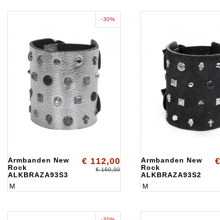
-30%
Armbanden New
€ 112,00
Armbanden New
€
Rock
Rock
€ 160,00
ALKBRAZA93S3
ALKBRAZA93S2
M
M
-30%