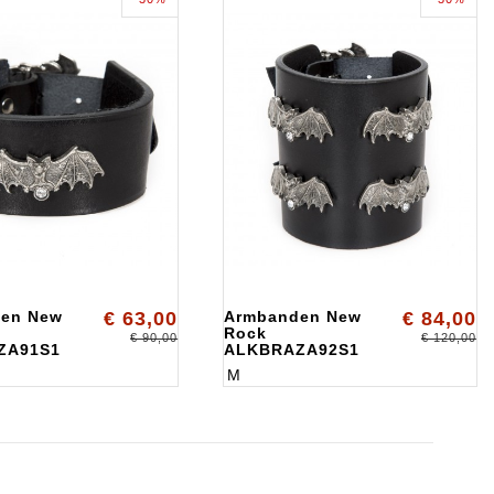
en New
€ 63,00
Armbanden New
€ 84,00
Rock
€ 90,00
€ 120,00
ZA91S1
ALKBRAZA92S1
M