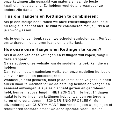
onze kettingen zijn gemaakt van materialen van de beste
kwaliteit, met staal enz. Ze hebben veel details waardoor ze
anders zijn dan andere.
Tips om Hangers en Kettingen te combineren:
Als je een meisje bent, raden we onze kruiskettingen aan, of je
nu religieus bent of niet.
Je kunt ze combineren met je jurken of
je cowboyjassen.
Als je een jongen bent, raden we schedel-symbolen aan.
Perfect
om te dragen met je leren jeans en je bikerjack.
Hoe onze onze Hangers en Kettingen te kopen?
Als u al een van onze kettingen en kettingen wilt kopen, volgt u
deze stappen:
Ga eerst door onze website om de modellen te bekijken die we
hebben
Dan zult u moeten nadenken welke van onze modellen het beste
zijn voor uw stijl en persoonlijkheid.
Wanneer je hebt gekozen, moet je de instructies volgen! Je hoeft
alleen maar te wachten tot we de betaling hebben ontvangen en
eenmaal ontvangen.
Als je ze niet hebt gezien en geprobeerd
hebt, ben je niet overtuigd .. NIET ZORGEN !!
Je hebt 14 dagen
nadat je je kettingen en kettingen hebt ontvangen om terug te
keren of te veranderen ... ZONDER ENIG PROBLEEM.
Met
uitzondering van CUSTOM MADE-laarzen die geen wijzigingen of
retourneren toestaan ​​omdat we deze speciaal voor u maken.