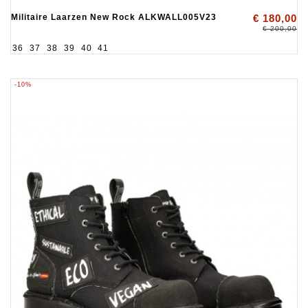
Militaire Laarzen New Rock ALKWALL005V23
€ 180,00
€ 200,00
36
37
38
39
40
41
-10%