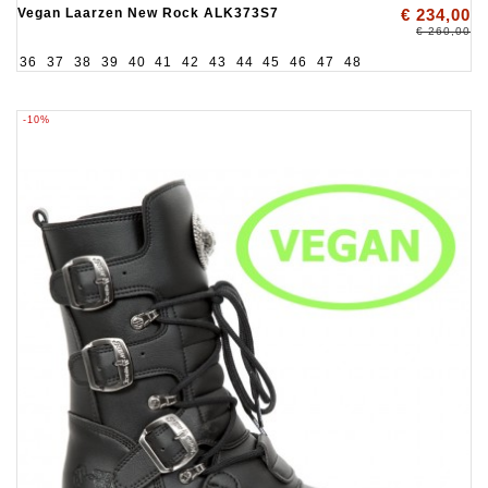
Vegan Laarzen New Rock ALK373S7
€ 234,00
€ 260,00
36
37
38
39
40
41
42
43
44
45
46
47
48
-10%