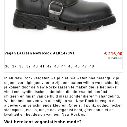
Vegan Laarzen New Rock ALK1473V1
€ 216,00
€ 240,00
36
37
38
39
40
41
42
43
44
45
46
47
48
In All New Rock vergeten we je niet, we weten hoe belangrijk je
eigen overtuigingen voor je zijn en daarom willen we dichter bij
je komen door de New Rock-laarzen te maken die je het leukst
vindt met synthetische materialen die de kwaliteit perfect
imiteren
en finish van de huid maar zonder dierenmishandeling.
We hebben laarzen van alle stijlen van New Rock in Vegan en
afgewerkt in verschillende kleuren.
Of je stijl punk, gothic, rocker,
steampunk, etc. is, als je ook veganist bent, geef dan niet de
kwaliteit en het design van een New Rock op.
Wat betekent veganistische mode?