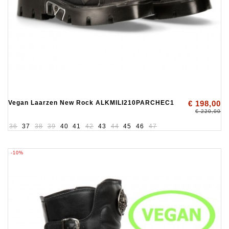
Vegan Laarzen New Rock ALKMILI210PARCHEC1
€ 198,00
€ 220,00
36
37
38
39
40
41
42
43
44
45
46
47
-10%