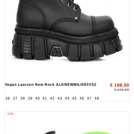
Vegan Laarzen New Rock ALKNEWMILI083VS2
€ 198,00
€ 220,00
36
37
38
39
40
41
42
43
44
45
46
47
48
-10%