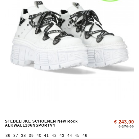
STEDELIJKE SCHOENEN New Rock
€ 243,00
ALKWALL106NSPORTV4
€ 270,00
36
37
38
39
40
41
42
43
44
45
46