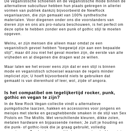
De veganistische schoenen en de veganistische mode binnen de
alternatieve subcultuur hebben hun plaats gekregen in allerlei
vormen van publiek dankzij bijvoorbeeld de NewRock
veganlaarzen, die zijn gemaakt van 100% synthetische
materialen.
Voor diegenen onder ons die voorstanders van
dieren zijn en ons als pro-natura beschouwen, is het perfect om
deze optie te hebben zonder een punk of gothic stijl te moeten
opgeven.
Welnu, er zijn mensen die alleen maar omdat ze een
veganistisch gevoel hebben "toegewijd zijn aan een bepaalde
stijl", maar dit zou niet het geval moeten zijn, de eerste van alle
vrijheden en al diegenen die dragen wat ze willen.
Maar laten we het erover eens zijn dat er een stijl is binnen
mode en veganistisch schoeisel waarvan de regels minder
impliciet zijn;
U hoeft bijvoorbeeld niets te gebruiken dat
gemaakt is van dierenhuid of leer, wol, zijde of angora.
Is het compatibel om tegelijkertijd rocker, punk,
gothic en vegan te zijn?
In de New Rock Vegan-collectie vindt u alternatieve
punkgotische laarzen, hakken en accessoires voor jongens en
meisjes met sterke en gezaghebbende smaken in de stijl van Sex
Pistols en The Misfits.
Met verschillende kleuren, dikke zolen,
metalen hardware en bijpassende riemen;
Je zult je houding en
die punk- of gothic-look die je graag gebruikt, volledig