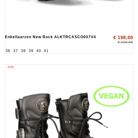
Enkellaarzen New Rock ALKTRCASCO007V4
€ 198,00
€ 220,00
36
37
38
39
40
41
-10%