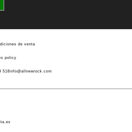
diciones de venta
s policy
4 518
info@allnewrock.com
ota.es