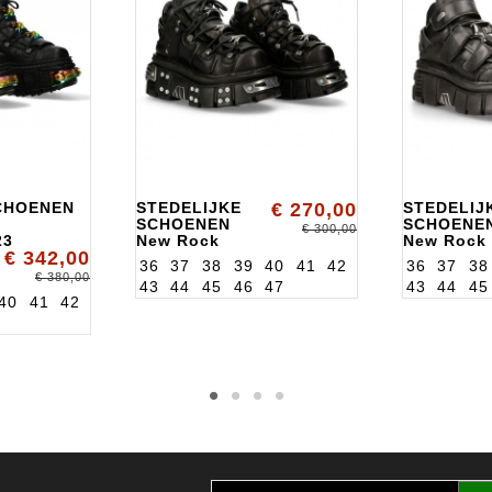
CHOENEN
STEDELIJKE
€ 270,00
STEDELIJ
SCHOENEN
SCHOENE
€ 300,00
23
New Rock
New Rock
€ 342,00
ALK106S70
ALK285S3
36
37
38
39
40
41
42
36
37
38
€ 380,00
43
44
45
46
47
43
44
45
40
41
42