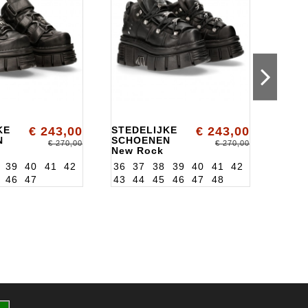
KE
€ 243,00
STEDELIJKE
€ 243,00
STED
N
SCHOENEN
New 
€ 270,00
€ 270,00
New Rock
ALKW
7
ALK106S29
39
40
41
42
36
37
38
39
40
41
42
46
47
43
44
45
46
47
48
36
3
43
4