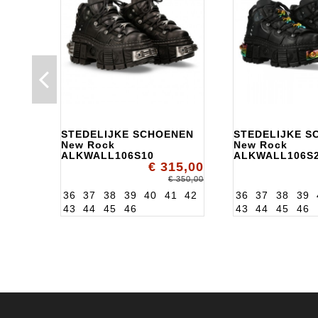
STEDELIJKE SCHOENEN
STEDELIJKE S
New Rock
New Rock
ALKWALL106S10
ALKWALL106S
€ 315,00
€ 350,00
36
37
38
39
40
41
42
36
37
38
39
43
44
45
46
43
44
45
46