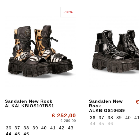
-10%
Sandalen New Rock
Sandalen New
€
ALKALKBIOS107BS1
Rock
ALKBIOS106S9
€ 252,00
36
37
38
39
40
4
€ 280,00
44
45
46
36
37
38
39
40
41
42
43
44
45
46