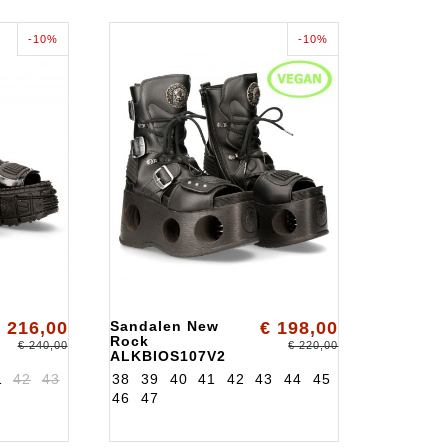
-10%
-10%
 216,00
Sandalen New
€ 198,00
Rock
€ 240,00
€ 220,00
ALKBIOS107V2
1
42
43
38
39
40
41
42
43
44
45
46
47