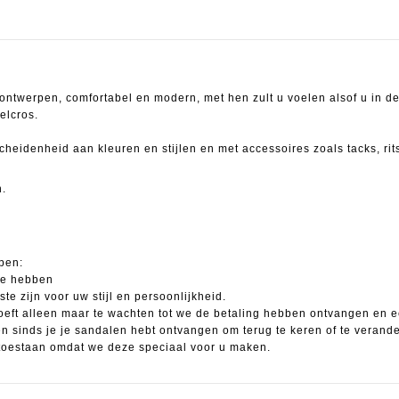
 ontwerpen, comfortabel en modern, met hen zult u voelen alsof u in d
elcros.
scheidenheid aan kleuren en stijlen en met accessoires zoals tacks, ri
n.
ppen:
we hebben
 zijn voor uw stijl en persoonlijkheid.
hoeft alleen maar te wachten tot we de betaling hebben ontvangen en
en sinds je je sandalen hebt ontvangen om terug te keren of te ver
estaan ​​omdat we deze speciaal voor u maken.