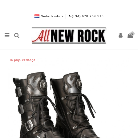
Nederlands
(+34) 678 754 518
0
In prijs verlaagd