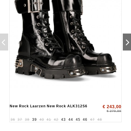
New Rock Laarzen New Rock ALK312S6
€ 243,00
€ 270,00
36
37
38
39
40
41
42
43
44
45
46
47
48