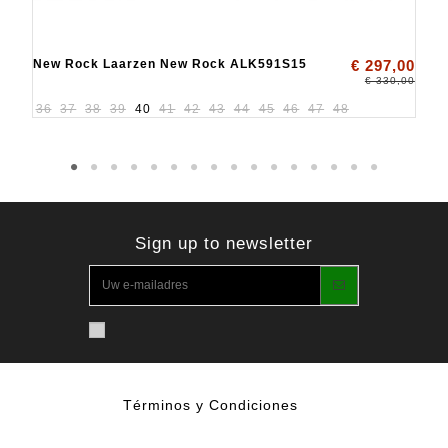
New Rock Laarzen New Rock ALK591S15
€ 297,00
€ 330,00
36
37
38
39
40
41
42
43
44
45
46
47
48
Sign up to newsletter
Términos y Condiciones