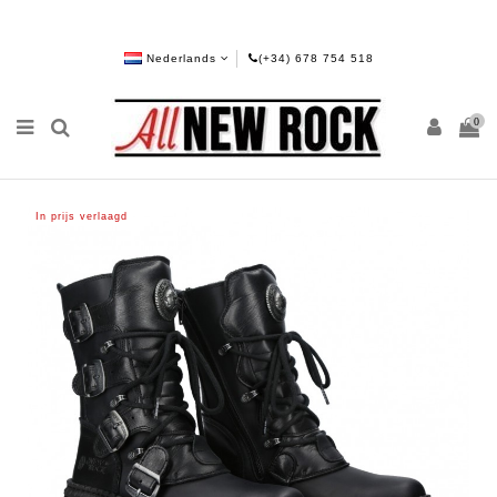
Nederlands
(+34) 678 754 518
0
In prijs verlaagd