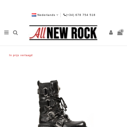
Nederlands
(+34) 678 754 518
0
In prijs verlaagd