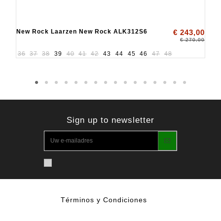
New Rock Laarzen New Rock ALK312S6
€ 243,00
€ 270,00
36
37
38
39
40
41
42
43
44
45
46
47
48
Sign up to newsletter
Términos y Condiciones