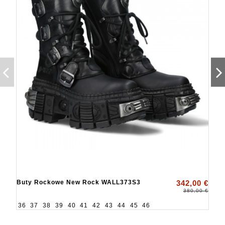
Buty Rockowe New Rock WALL373S3
342,00 €
380,00 €
36
37
38
39
40
41
42
43
44
45
46