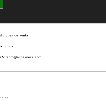
diciones de venta
s policy
4 518
info@allnewrock.com
ota.es