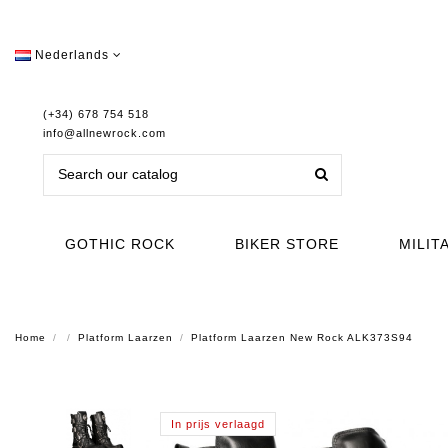
Nederlands
(+34) 678 754 518
info@allnewrock.com
GOTHIC ROCK
BIKER STORE
MILIT
Home
Platform Laarzen
Platform Laarzen New Rock ALK373S94
In prijs verlaagd