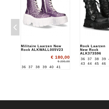
Militaire Laarzen New
Rock Laarzen
Rock ALKWALL005V23
New Rock
ALK373S96
€ 180,00
36
37
38
39
€ 200,00
43
44
45
46
36
37
38
39
40
41