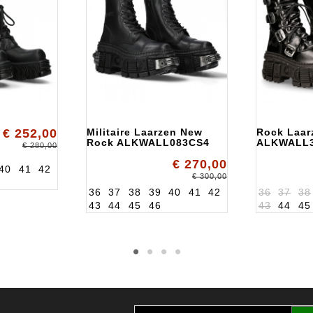
€ 252,00
Militaire Laarzen New
Rock Laar
Rock ALKWALL083CS4
ALKWALL
€ 280,00
€ 270,00
40
41
42
€ 300,00
36
37
38
39
40
41
42
36
37
38
43
44
45
46
43
44
45