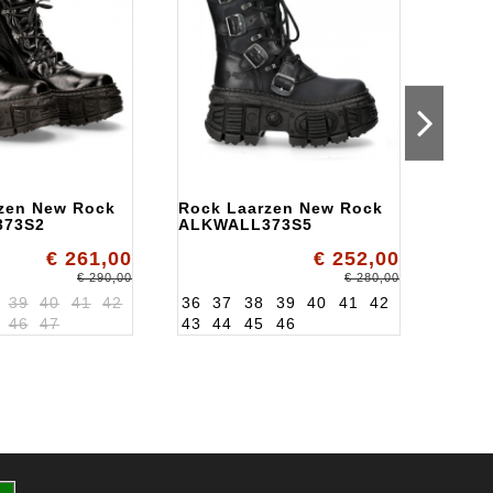
zen New Rock
Rock Laarzen New Rock
Milit
373S2
ALKWALL373S5
Rock
€ 261,00
€ 252,00
€ 290,00
€ 280,00
39
40
41
42
36
37
38
39
40
41
42
36
3
46
47
43
44
45
46
43
4