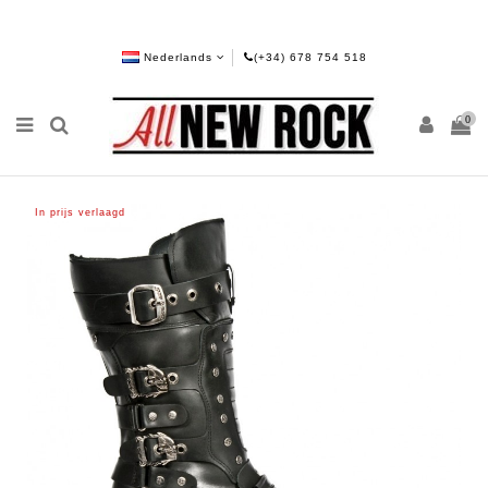
Nederlands
(+34) 678 754 518
0
In prijs verlaagd