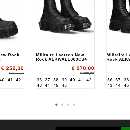
New Rock
Militaire Laarzen New
Militaire 
5
Rock ALKWALL083CS4
Rock ALK
€ 252,00
€ 270,00
€ 280,00
€ 300,00
40
41
42
36
37
38
39
40
41
42
36
37
38
43
44
45
46
43
44
45