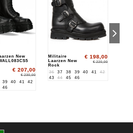
Laarzen New
Militaire
€ 198,00
Milit
WALL083CS5
Laarzen New
Rock
€ 220,00
Rock
€ 207,00
ALK1482XS4
36
37
38
39
40
41
42
€ 230,00
43
44
45
46
39
40
41
42
36
3
46
43
4