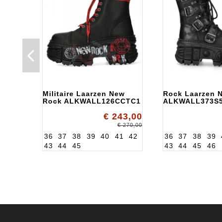
Militaire Laarzen New
Rock Laarzen 
Rock ALKWALL126CCTC1
ALKWALL373S
€ 243,00
€ 270,00
36
37
38
39
40
41
42
36
37
38
39
43
44
45
43
44
45
46