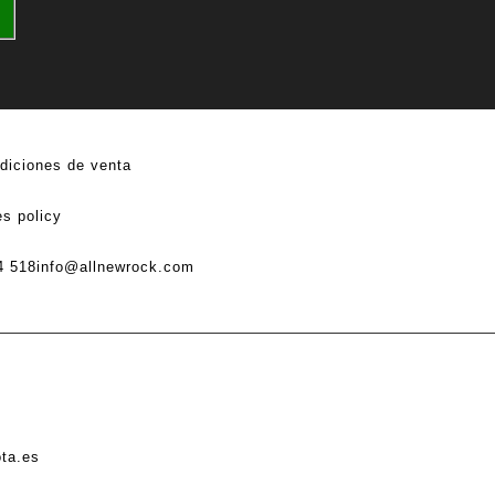
diciones de venta
s policy
4 518
info@allnewrock.com
ota.es