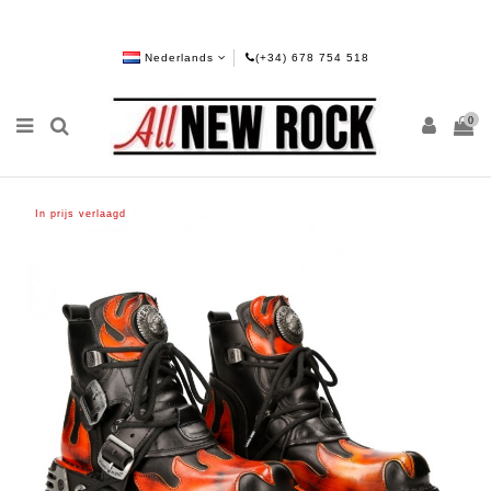
Nederlands
(+34) 678 754 518
0
In prijs verlaagd