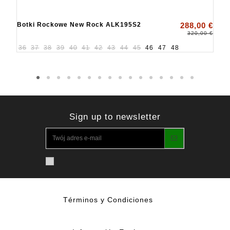
Botki Rockowe New Rock ALK195S2
288,00 €
320,00 €
36
37
38
39
40
41
42
43
44
45
46
47
48
Sign up to newsletter
Términos y Condiciones