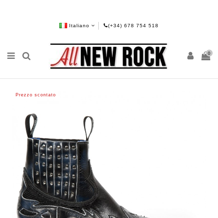
Italiano
(+34) 678 754 518
0
Prezzo scontato