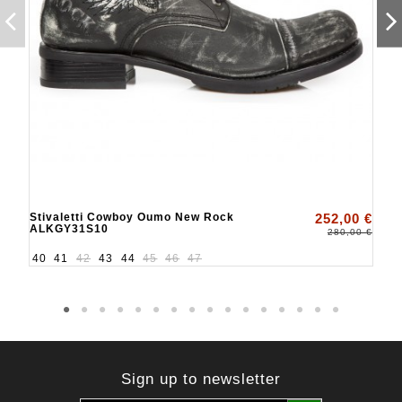
Stivaletti Cowboy Oumo New Rock
252,00 €
ALKGY31S10
280,00 €
40
41
42
43
44
45
46
47
Sign up to newsletter