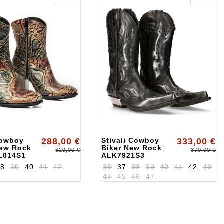
Cowboy
288,00 €
Stivali Cowboy
333,00 €
ew Rock
Biker New Rock
320,00 €
370,00 €
L014S1
ALK7921S3
38
39
40
41
42
36
37
38
39
40
41
42
43
44
45
46
47