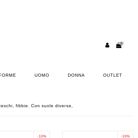
0
AFORME
UOMO
DONNA
OUTLET
schi, fibbie. Con suole diverse,
-10%
-10%