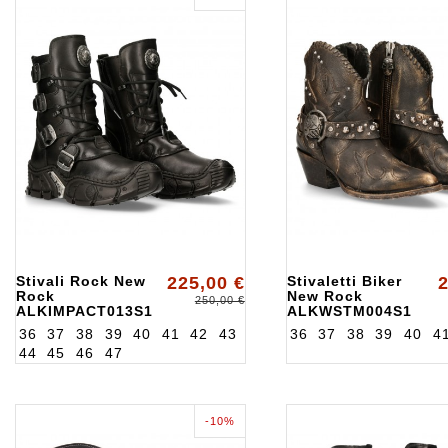
Stivali Rock New
225,00 €
Stivaletti Biker
2
Rock
New Rock
250,00 €
ALKIMPACT013S1
ALKWSTM004S1
36
37
38
39
40
41
42
43
36
37
38
39
40
4
44
45
46
47
-10%