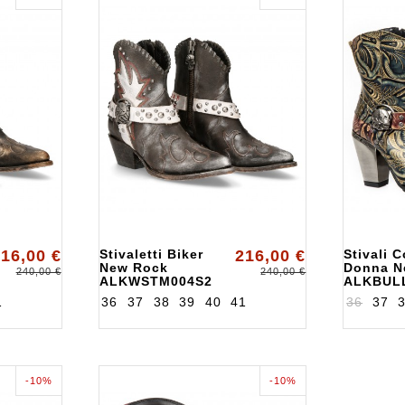
16,00 €
Stivaletti Biker
216,00 €
Stivali 
New Rock
Donna N
240,00 €
240,00 €
ALKWSTM004S2
ALKBUL
1
36
37
38
39
40
41
36
37
-10%
-10%