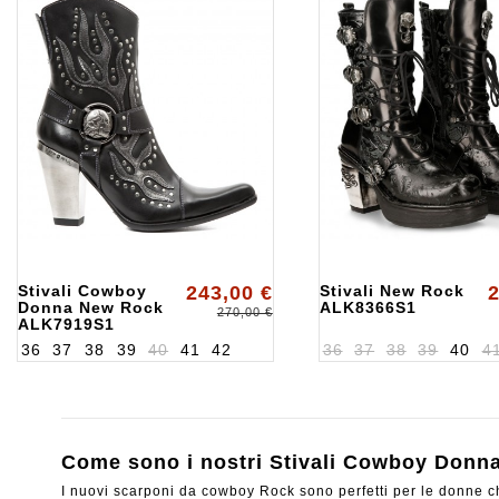
Stivali Cowboy
243,00 €
Stivali New Rock
2
Donna New Rock
ALK8366S1
270,00 €
ALK7919S1
36
37
38
39
40
41
42
36
37
38
39
40
4
Come sono i nostri Stivali Cowboy Donn
I nuovi scarponi da cowboy Rock sono perfetti per le donne che