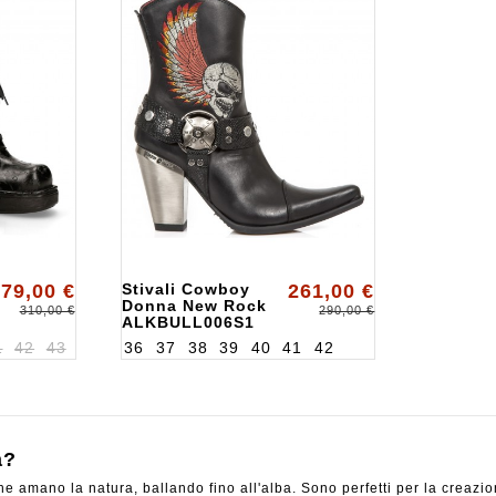
79,00 €
Stivali Cowboy
261,00 €
Donna New Rock
310,00 €
290,00 €
ALKBULL006S1
1
42
43
36
37
38
39
40
41
42
a?
 amano la natura, ballando fino all'alba. Sono perfetti per la creazione