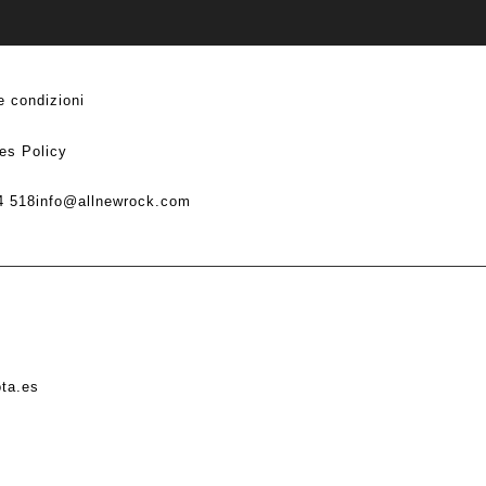
e condizioni
es Policy
4 518
info@allnewrock.com
ota.es