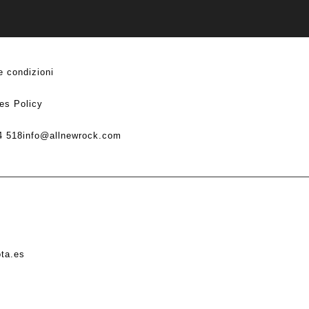
e condizioni
es Policy
4 518
info@allnewrock.com
ota.es