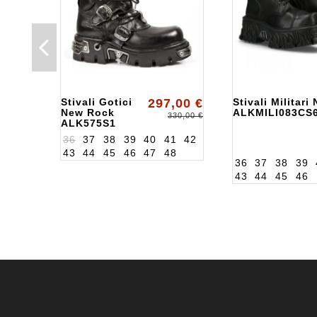
Stivali Gotici
297,00 €
Stivali Militar
New Rock
ALKMILI083CS
330,00 €
ALK575S1
36
37
38
39
40
41
42
43
44
45
46
47
48
36
37
38
39
43
44
45
46