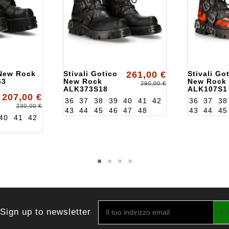
i New Rock
Stivali Gotico
261,00 €
Stivali Got
63
New Rock
New Rock
290,00 €
ALK373S18
ALK107S1
207,00 €
36
37
38
39
40
41
42
36
37
38
230,00 €
43
44
45
46
47
48
43
44
45
40
41
42
Sign up to newsletter