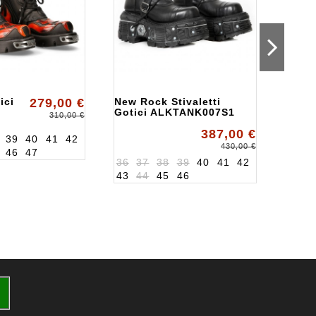
ici
279,00 €
New Rock Stivaletti
SCAR
Gotici ALKTANK007S1
Rock
310,00 €
ALKT
387,00 €
39
40
41
42
430,00 €
46
47
36
37
38
39
40
41
42
36
3
43
44
45
46
43
4