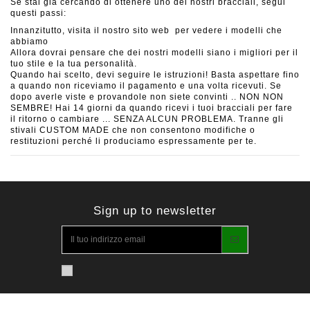
Se stai già cercando di ottenere uno dei nostri bracciali, segui
questi passi:
Innanzitutto, visita il nostro sito web per vedere i modelli che
abbiamo
Allora dovrai pensare che dei nostri modelli siano i migliori per il
tuo stile e la tua personalità.
Quando hai scelto, devi seguire le istruzioni! Basta aspettare fino
a quando non riceviamo il pagamento e una volta ricevuti. Se
dopo averle viste e provandole non siete convinti .. NON NON
SEMBRE! Hai 14 giorni da quando ricevi i tuoi bracciali per fare
il ritorno o cambiare ... SENZA ALCUN PROBLEMA. Tranne gli
stivali CUSTOM MADE che non consentono modifiche o
restituzioni perché li produciamo espressamente per te.
Sign up to newsletter