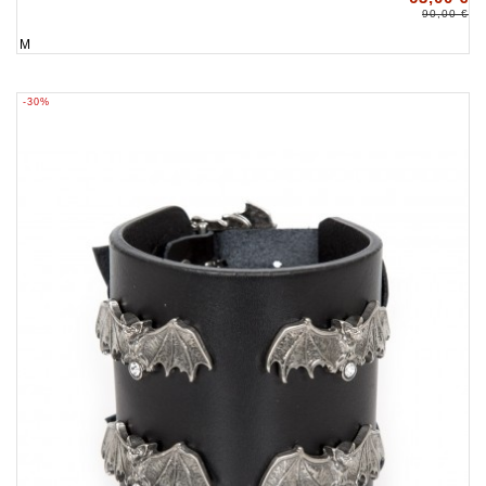
90,00 €
M
-30%