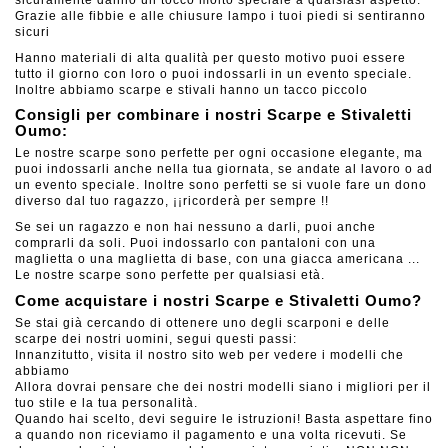
sicuramente danno un tocco molto speciale a qualsiasi aspetto.
Grazie alle fibbie e alle chiusure lampo i tuoi piedi si sentiranno
sicuri
Hanno materiali di alta qualità per questo motivo puoi essere
tutto il giorno con loro o puoi indossarli in un evento speciale.
Inoltre abbiamo scarpe e stivali hanno un tacco piccolo
Consigli per combinare i nostri Scarpe e Stivaletti
Oumo:
Le nostre scarpe sono perfette per ogni occasione elegante, ma
puoi indossarli anche nella tua giornata, se andate al lavoro o ad
un evento speciale. Inoltre sono perfetti se si vuole fare un dono
diverso dal tuo ragazzo, ¡¡ricorderà per sempre !!
Se sei un ragazzo e non hai nessuno a darli, puoi anche
comprarli da soli. Puoi indossarlo con pantaloni con una
maglietta o una maglietta di base, con una giacca americana ...
Le nostre scarpe sono perfette per qualsiasi età.
Come acquistare i nostri Scarpe e Stivaletti Oumo?
Se stai già cercando di ottenere uno degli scarponi e delle
scarpe dei nostri uomini, segui questi passi:
Innanzitutto, visita il nostro sito web per vedere i modelli che
abbiamo
Allora dovrai pensare che dei nostri modelli siano i migliori per il
tuo stile e la tua personalità.
Quando hai scelto, devi seguire le istruzioni! Basta aspettare fino
a quando non riceviamo il pagamento e una volta ricevuti. Se