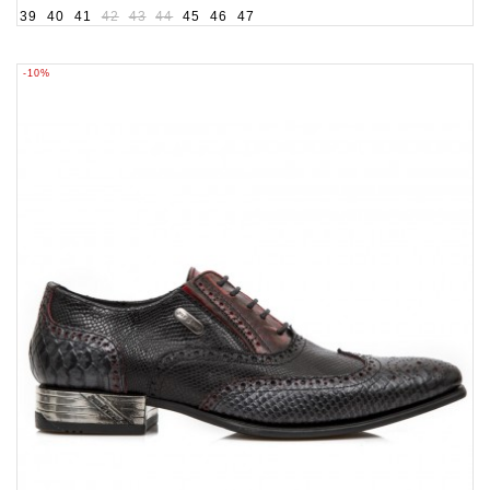
39
40
41
42
43
44
45
46
47
-10%