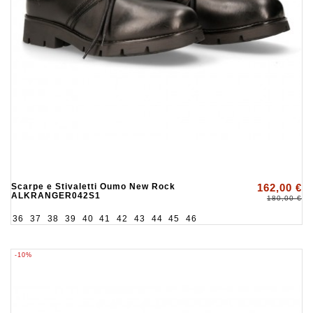
Scarpe e Stivaletti Oumo New Rock
162,00 €
ALKRANGER042S1
180,00 €
36
37
38
39
40
41
42
43
44
45
46
-10%