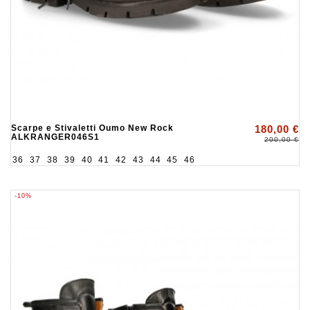
Scarpe e Stivaletti Oumo New Rock
180,00 €
ALKRANGER046S1
200,00 €
36
37
38
39
40
41
42
43
44
45
46
-10%