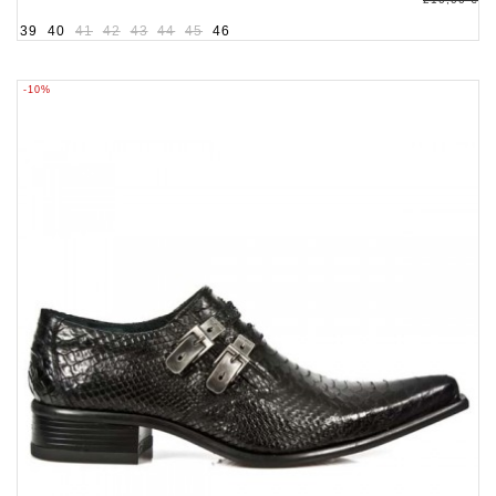
39
40
41
42
43
44
45
46
-10%