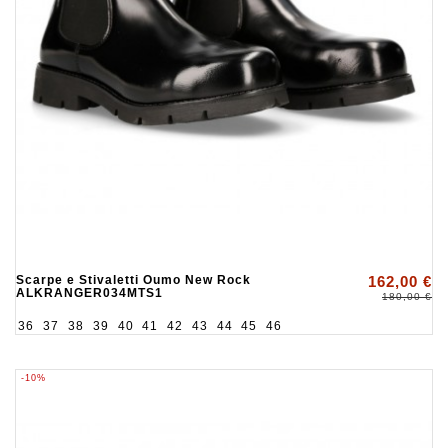
Scarpe e Stivaletti Oumo New Rock
162,00 €
ALKRANGER034MTS1
180,00 €
36
37
38
39
40
41
42
43
44
45
46
-10%