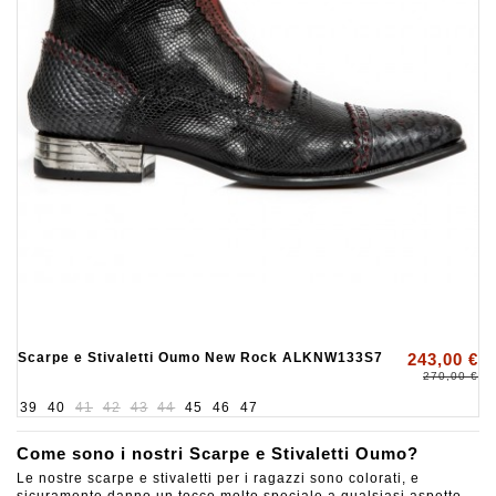
Scarpe e Stivaletti Oumo New Rock ALKNW133S7
243,00 €
270,00 €
39
40
41
42
43
44
45
46
47
Come sono i nostri Scarpe e Stivaletti Oumo?
Le nostre scarpe e stivaletti per i ragazzi sono colorati, e