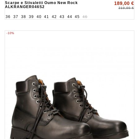
Scarpe e Stivaletti Oumo New Rock
189,00 €
ALKRANGER046S2
210,00 €
36
37
38
39
40
41
42
43
44
45
46
-10%