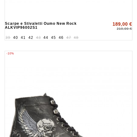
Scarpe e Stivaletti Oumo New Rock
189,00 €
ALKVIP96002S1
210,00 €
39
40
41
42
43
44
45
46
47
48
-10%