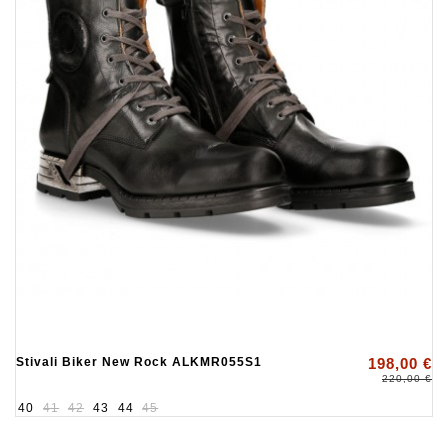
Stivali Biker New Rock ALKMR055S1
198,00 €
220,00 €
40
41
42
43
44
45