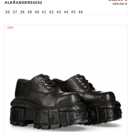
ALKRANGER042S2
180,00 €
36
37
38
39
40
41
42
43
44
45
46
-10%