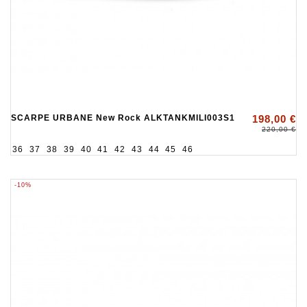
SCARPE URBANE New Rock ALKTANKMILI003S1
198,00 €
220,00 €
36
37
38
39
40
41
42
43
44
45
46
-10%