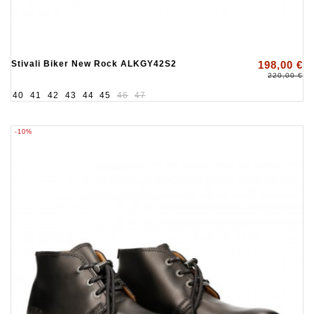
Stivali Biker New Rock ALKGY42S2
198,00 €
220,00 €
40
41
42
43
44
45
46
47
-10%