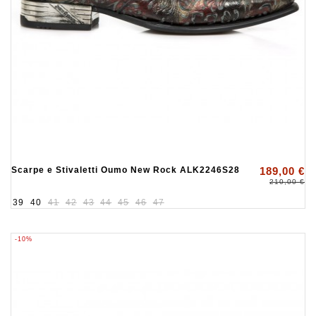
Scarpe e Stivaletti Oumo New Rock ALK2246S28
189,00 €
210,00 €
39
40
41
42
43
44
45
46
47
-10%