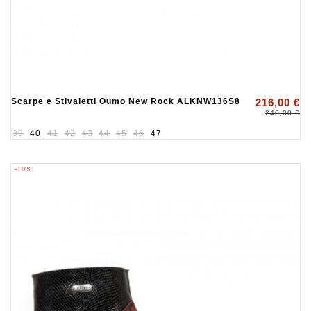
Scarpe e Stivaletti Oumo New Rock ALKNW136S8
216,00 €
240,00 €
39
40
41
42
43
44
45
46
47
-10%