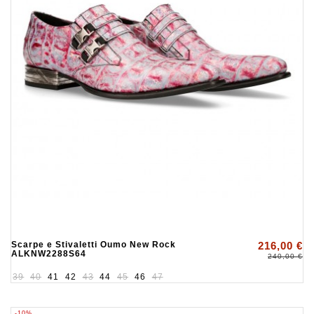
Scarpe e Stivaletti Oumo New Rock
216,00 €
ALKNW2288S64
240,00 €
39
40
41
42
43
44
45
46
47
-10%