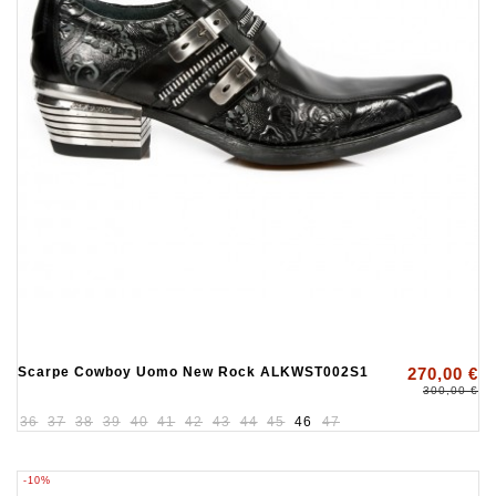
Scarpe Cowboy Uomo New Rock ALKWST002S1
270,00 €
300,00 €
36
37
38
39
40
41
42
43
44
45
46
47
-10%