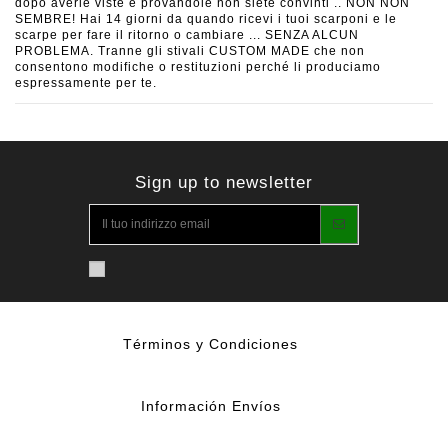
dopo averle viste e provandole non siete convinti .. NON NON
SEMBRE! Hai 14 giorni da quando ricevi i tuoi scarponi e le
scarpe per fare il ritorno o cambiare ... SENZA ALCUN
PROBLEMA. Tranne gli stivali CUSTOM MADE che non
consentono modifiche o restituzioni perché li produciamo
espressamente per te.
Sign up to newsletter
Términos y Condiciones
Información Envíos