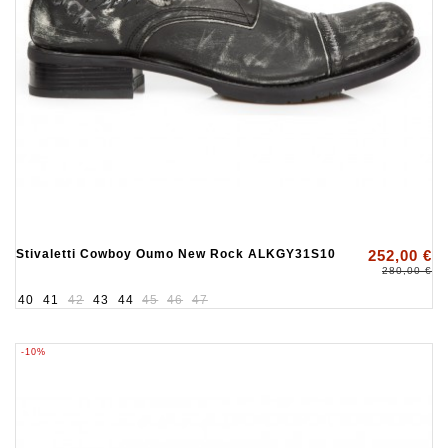
Stivaletti Cowboy Oumo New Rock ALKGY31S10
252,00 €
280,00 €
40
41
42
43
44
45
46
47
-10%