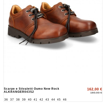
Scarpe e Stivaletti Oumo New Rock
162,00 €
ALKRANGER043S2
180,00 €
36
37
38
39
40
41
42
43
44
45
46