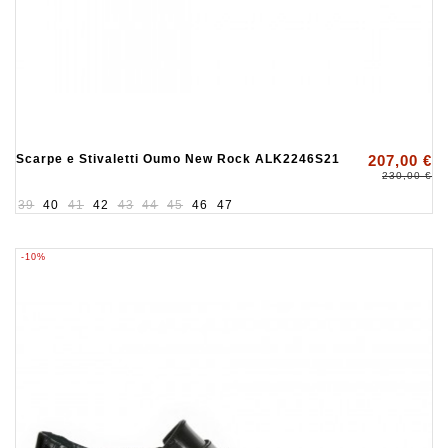
Scarpe e Stivaletti Oumo New Rock ALK2246S21
207,00 €
230,00 €
39
40
41
42
43
44
45
46
47
-10%