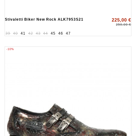
Stivaletti Biker New Rock ALK7953S21
225,00 €
250,00 €
39
40
41
42
43
44
45
46
47
-10%