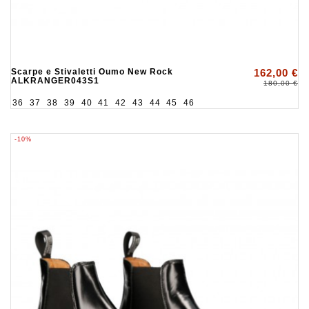
Scarpe e Stivaletti Oumo New Rock
162,00 €
ALKRANGER043S1
180,00 €
36
37
38
39
40
41
42
43
44
45
46
-10%