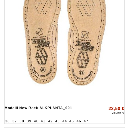
Modelli New Rock ALKPLANTA_001
22,50 €
25,00 €
36
37
38
39
40
41
42
43
44
45
46
47