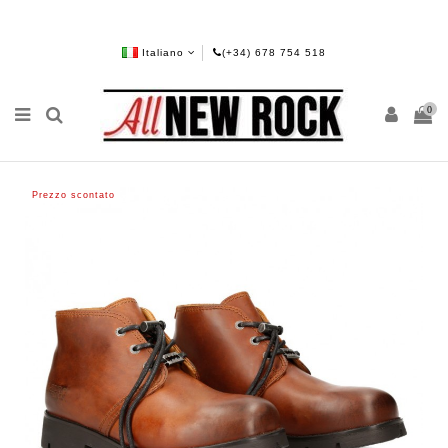
Italiano
(+34) 678 754 518
0
Prezzo scontato