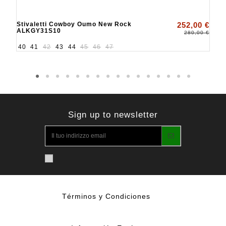
Stivaletti Cowboy Oumo New Rock
252,00 €
ALKGY31S10
280,00 €
40
41
42
43
44
45
46
47
Sign up to newsletter
Términos y Condiciones