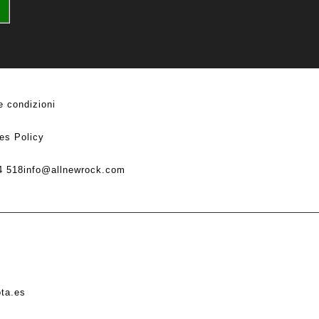
e condizioni
es Policy
4 518
info@allnewrock.com
ota.es