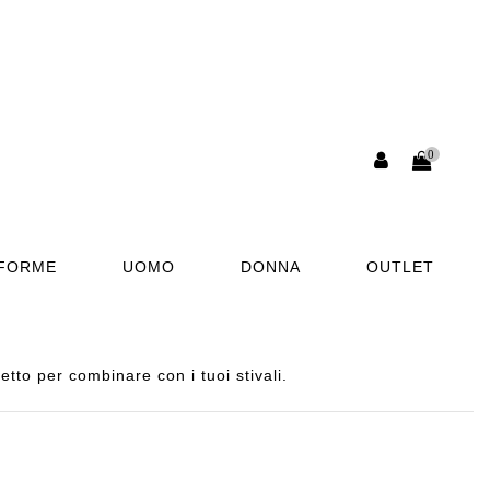
0
AFORME
UOMO
DONNA
OUTLET
to per combinare con i tuoi stivali.