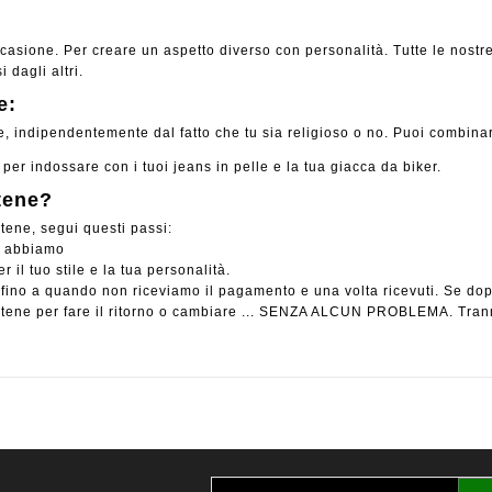
casione. Per creare un aspetto diverso con personalità. Tutte le nostre 
 dagli altri.
e:
 indipendentemente dal fatto che tu sia religioso o no. Puoi combinarli
 per indossare con i tuoi jeans in pelle e la tua giacca da biker.
tene?
tene, segui questi passi:
he abbiamo
 il tuo stile e la tua personalità.
e fino a quando non riceviamo il pagamento e una volta ricevuti. Se do
catene per fare il ritorno o cambiare ... SENZA ALCUN PROBLEMA. Tr