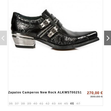
Zapatos Camperos New Rock ALKWST002S1
270,00 €
300,00 €
36
37
38
39
40
41
42
43
44
45
46
47