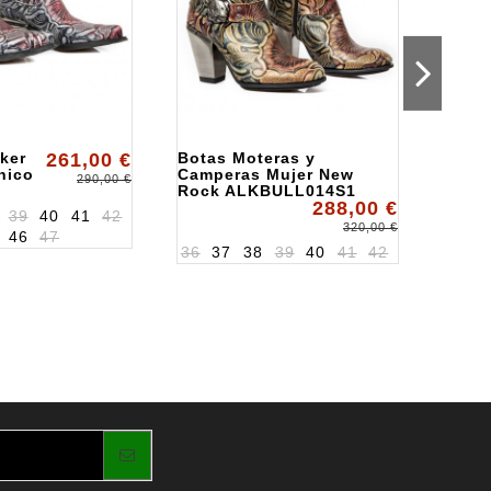
ker
261,00 €
Botas Moteras y
Boti
hico
Camperas Mujer New
ALKR
290,00 €
Rock ALKBULL014S1
288,00 €
37
39
40
41
42
320,00 €
46
47
36
37
38
39
40
41
42
36
3
43
4