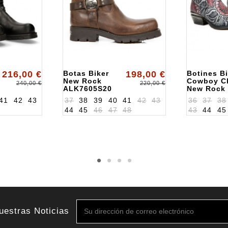
216,00 €
Botas Biker
198,00 €
Botines Bi
New Rock
Cowboy C
240,00 €
220,00 €
ALK7605S20
New Rock
ALK7953S
41
42
43
37
38
39
40
41
42
43
36
37
38
44
45
46
47
48
43
44
45
uestras Noticias