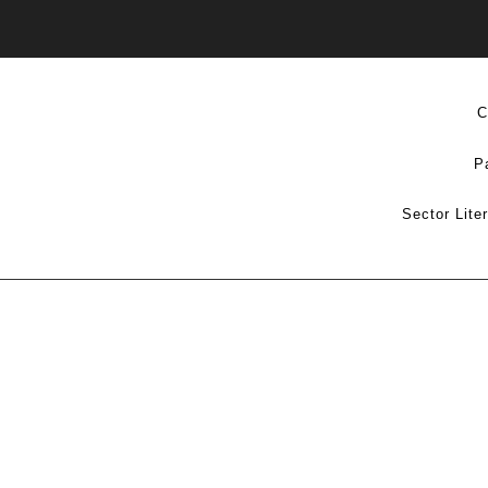
C
P
Sector Lite