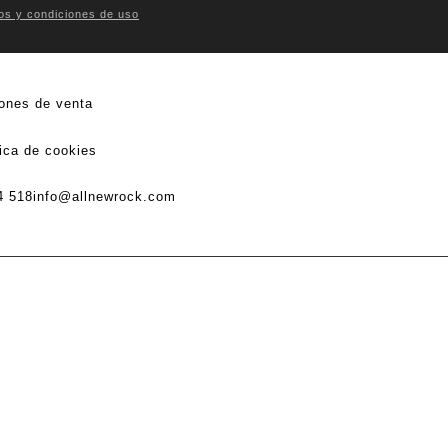
os y condiciones de uso
ones de venta
tica de cookies
4 518
info@allnewrock.com