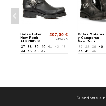
Botas Biker
207,00 €
Botas Moteras
New Rock
y Camperas
230,00 €
ALK7605S1
New Rock
ALK7601CC1
37
38
39
40
41
42
43
37
38
39
40
44
45
46
47
44
45
46
Suscríbete a n