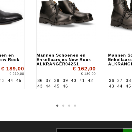
nen en
Mannen Schoenen en
Mannen S
New Rock
Enkellaarsjes New Rock
Enkellaar
1
ALKRANGER042S1
ALKRANG
€ 189,00
€ 162,00
€ 210,00
€ 180,00
43
44
45
36
37
38
39
40
41
42
36
37
38
43
44
45
46
43
44
45