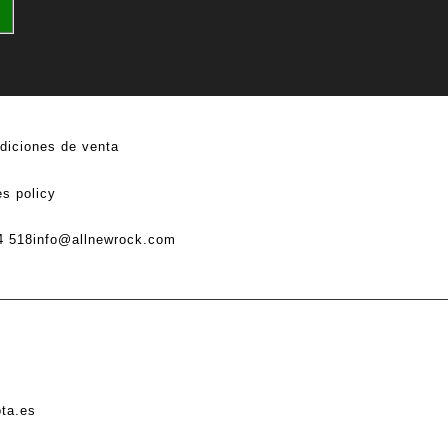
diciones de venta
s policy
4 518
info@allnewrock.com
ota.es