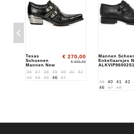
Texas
€ 270,00
Mannen Schoe
Schoenen
Enkellaarsjes 
€ 300,00
Mannen New
ALKVIP96002S
Rock
36
37
38
39
40
41
42
ALKWST002S1
43
44
45
46
47
39
40
41
42
46
47
48