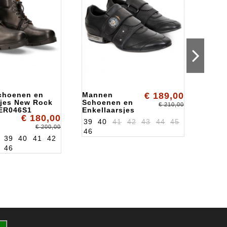
choenen en
Mannen
€ 189,00
Mann
sjes New Rock
Schoenen en
Enkel
€ 210,00
ER046S1
Enkellaarsjes
ALKR
€ 180,00
New Rock
39
40
41
42
43
44
45
ALK8401S1
€ 200,00
46
39
40
41
42
36
3
46
43
4