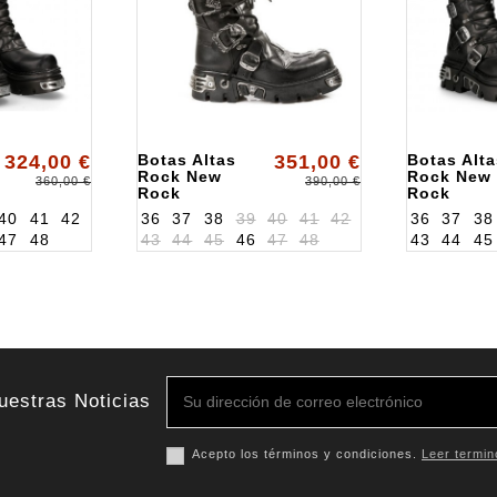
324,00 €
Botas Altas
351,00 €
Botas Alta
Rock New
Rock New
360,00 €
390,00 €
Rock
Rock
ALK403S1
ALK272MT
40
41
42
36
37
38
39
40
41
42
36
37
38
47
48
43
44
45
46
47
48
43
44
45
uestras Noticias
Acepto los términos y condiciones.
Leer termin