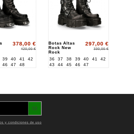
s
378,00 €
Botas Altas
297,00 €
Rock New
420,00 €
330,00 €
Rock
S1
ALK272S3
39
40
41
42
36
37
38
39
40
41
42
46
47
48
43
44
45
46
47
os y condiciones de uso