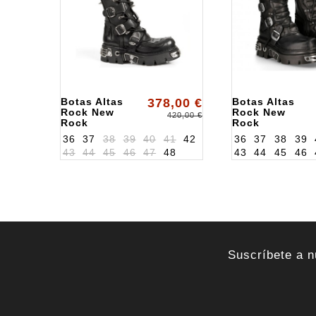
Botas Altas
378,00 €
Botas Altas
Rock New
Rock New
420,00 €
Rock
Rock
ALK161S1
ALK272S1
36
37
38
39
40
41
42
36
37
38
39
43
44
45
46
47
48
43
44
45
46
Suscríbete a n