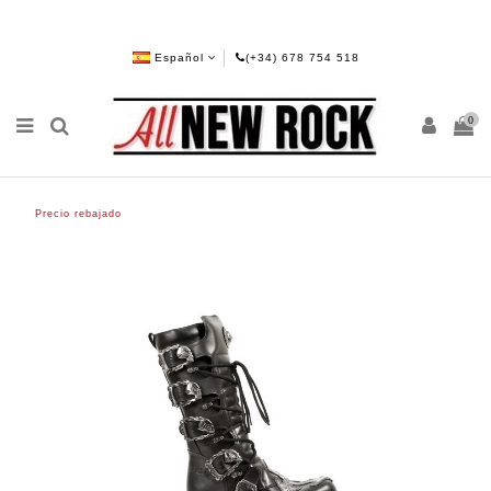
Español
(+34) 678 754 518
0
Precio rebajado