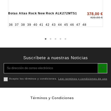
Botas Altas Rock New Rock ALK272MTS1
378,00 €
420,00 €
36
37
38
39
40
41
42
43
44
45
46
47
48
Suscríbete a nuestras Noticias
Acepto los términos y condiciones.
Leer terminos y condiciones de uso
Términos y Condiciones