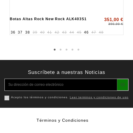
Botas Altas Rock New Rock ALK403S1
351,00 €
390,00 €
36
37
38
39
40
41
42
43
44
45
46
47
48
Suscríbete a nuestras Noticias
Acepto los términos y condiciones.
Leer terminos y condiciones de uso
Términos y Condiciones