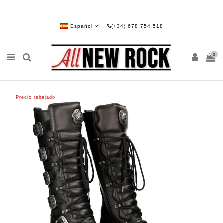
Español
(+34) 678 754 518
0
Precio rebajado